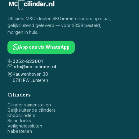
Officiële
M&C
-dealer. SKG★★★-cilinders op maat,
gelijksluitend geleverd — voor 23:59 besteld,
morgen in huis.
App ons via WhatsApp
0252-823001
info@mc-cilinder.nl
Kauwenhoven 30
6741 PW Lunteren
Cilinders
Cilinder samenstellen
Gelijksluitende cilinders
Knopcilinders
Smart locks
Veiligheidssloten
Nabestellen