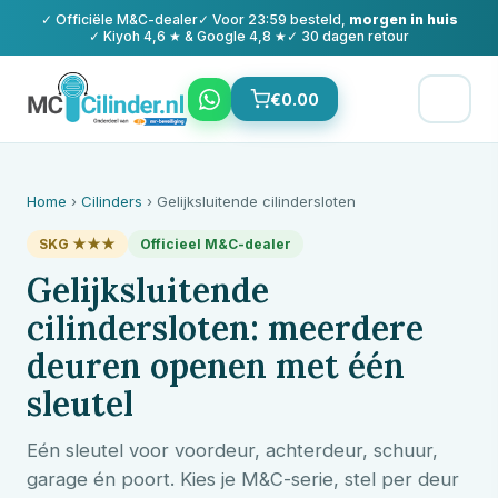
✓ Officiële
M&C
-dealer
✓ Voor 23:59 besteld,
morgen in huis
✓ Kiyoh 4,6 ★ & Google 4,8 ★
✓ 30 dagen retour
€
0.00
Home
›
Cilinders
› Gelijksluitende cilindersloten
SKG ★★★
Officieel
M&C
-dealer
Gelijksluitende
cilindersloten: meerdere
deuren openen met één
sleutel
Eén sleutel voor voordeur, achterdeur, schuur,
garage én poort. Kies je
M&C
-serie, stel per deur