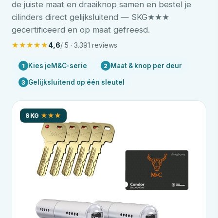
de juiste maat en draaiknop samen en bestel je
cilinders direct gelijksluitend — SKG★★★
gecertificeerd en op maat gefreesd.
★
★
★
★
★
4,6
/ 5 · 3.391 reviews
Kies je
M&C
-serie
Maat & knop per deur
1
2
Gelijksluitend op één sleutel
3
SKG
★★★