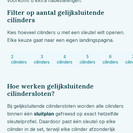
voorkomt u extra nabestellingen.
Filter op aantal gelijksluitende
cilinders
Kies hoeveel cilinders u met een sleutel wilt openen.
Elke keuze gaat naar een eigen landingspagina.
2
3
4
5
6
cilinders
cilinders
cilinders
cilinders
cilinders
cili
Hoe werken gelijksluitende
cilindersloten?
Bij gelijksluitende cilindersloten worden alle cilinders
binnen één
sluitplan
gefreesd op exact hetzelfde
sleutelprofiel. Daardoor past één sleutel op elke
cilinder in de set, terwijl elke cilinder afzonderlijk