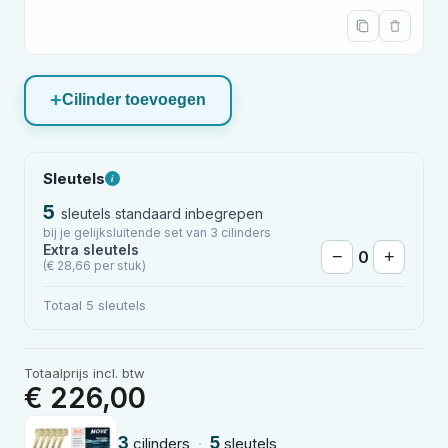
Cilinder toevoegen
Sleutels
i
5
sleutels standaard inbegrepen
bij je gelijksluitende set van 3 cilinders
Extra sleutels
−
0
+
(€ 28,66 per stuk)
Totaal 5 sleutels
Totaalprijs incl. btw
€ 226,00
3
5
cilinders
·
sleutels