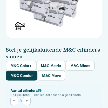
Stel je gelijksluitende
M&C
cilinders
samen
M&C Color+
M&C Matrix
M&C Minos
M&C Condor
M&C Move
Aantal cilinders
i
Gelijksluitend — één sleutel past op al je cilinders
−
+
3