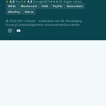
★
4,6
Kiyoh
★
4,8
Google
SKG★★★
30 dagen retour
iDEAL
Mastercard
VISA
PayPal
Bancontact
AfterPay
Klarna
© 2026 MC-Cilinder · onderdeel van Mr. Beveiliging
Privacy
Cookies
Algemene voorwaarden
Disclaimer