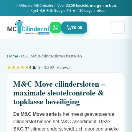
✓ Officiële
M&C
-dealer
✓ Voor 23:59 besteld,
morgen in huis
✓ Kiyoh 4,6 ★ & Google 4,8 ★
✓ 30 dagen retour
€
0.00
Home
›
M&C
Move cilindersloten bestellen
★
★
★
★
★
4,6
/ 5 · 3.392 reviews
M&C
Move cilindersloten –
maximale sleutelcontrole &
topklasse beveiliging
De
M&C
Move serie
is het meest geavanceerde
cilinderslot binnen het
M&C
assortiment. Deze
SKG 3*
cilinder onderscheidt zich door een unieke