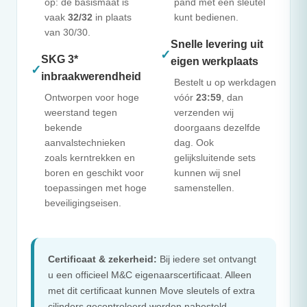
op: de basismaat is
pand met één sleutel
vaak
32/32
in plaats
kunt bedienen.
van 30/30.
Snelle levering uit
✓
SKG 3*
eigen werkplaats
✓
inbraakwerendheid
Bestelt u op werkdagen
Ontworpen voor hoge
vóór
23:59
, dan
weerstand tegen
verzenden wij
bekende
doorgaans dezelfde
aanvalstechnieken
dag. Ook
zoals kerntrekken en
gelijksluitende sets
boren en geschikt voor
kunnen wij snel
toepassingen met hoge
samenstellen.
beveiligingseisen.
Certificaat & zekerheid:
Bij iedere set ontvangt
u een officieel
M&C
eigenaarscertificaat. Alleen
met dit certificaat kunnen Move sleutels of extra
cilinders gecontroleerd worden nabesteld.