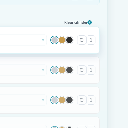
Kleur cilinder
i
▾
▾
▾