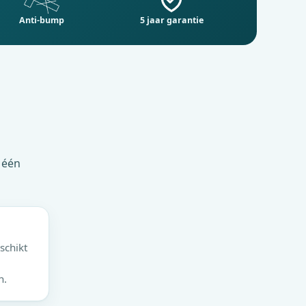
Anti-bump
5 jaar garantie
 één
schikt
n.