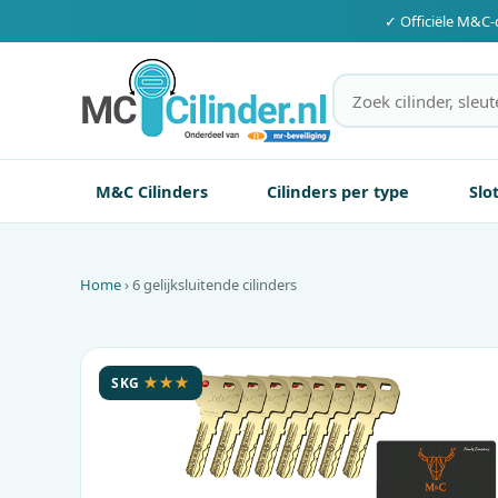
✓ Officiële
M&C
-
M&C Cilinders
Cilinders per type
Slo
Home
› 6 gelijksluitende cilinders
SKG
★★★