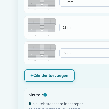
32
32
32
32
32
32
Cilinder toevoegen
Sleutels
i
8
sleutels standaard inbegrepen
bij je gelijksluitende set van 6 cilinders