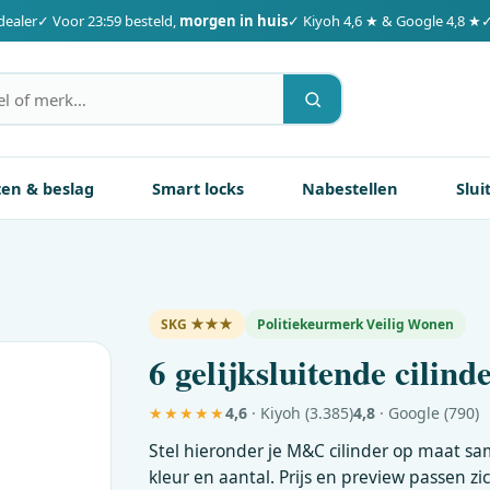
dealer
✓ Voor 23:59 besteld,
morgen in huis
✓ Kiyoh 4,6 ★ & Google 4,8 ★
✓
ten & beslag
Smart locks
Nabestellen
Slui
SKG ★★★
Politiekeurmerk Veilig Wonen
6 gelijksluitende cilind
★★★★★
4,6
· Kiyoh (3.385)
4,8
· Google (790)
Stel hieronder je
M&C
cilinder op maat sa
kleur en aantal. Prijs en preview passen zi