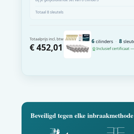
Totaal 8 sleutels
Totaalprijs incl. btw
6
8
cilinders
·
sleut
€ 452,01
Inclusief certificaat 
Beveiligd tegen elke inbraakmethode