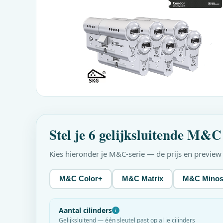
Stel je 6 gelijksluitende
M&C
Kies hieronder je
M&C
-serie — de prijs en previe
M&C Color+
M&C Matrix
M&C Mino
Aantal cilinders
i
Gelijksluitend — één sleutel past op al je cilinders