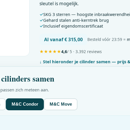
sleutel is mogelijk.
SKG 3 sterren — hoogste inbraakwerendhe
Gehard stalen anti-kerntrek brug
Inclusief eigendomscertificaat
Al vanaf € 315,00
Besteld vóór 23:59 =
m
★
★
★
★
★
4,6
/ 5 · 3.392 reviews
↓ Stel hieronder je cilinder samen — prijs
cilinders samen
w passen zich meteen aan.
s
M&C Condor
M&C Move