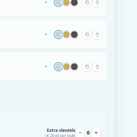
▾
▾
▾
Extra sleutels
0
−
+
(€ 28,66 per stuk)