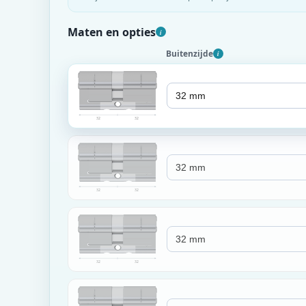
Maten en opties
i
Buitenzijde
i
32
32
32
32
32
32