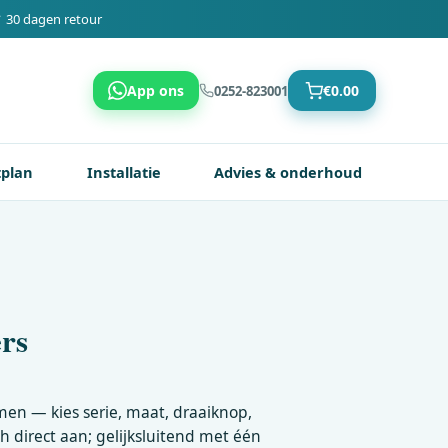
 30 dagen retour
App ons
€
0.00
0252-823001
tplan
Installatie
Advies & onderhoud
ers
men — kies serie, maat, draaiknop,
ch direct aan; gelijksluitend met één