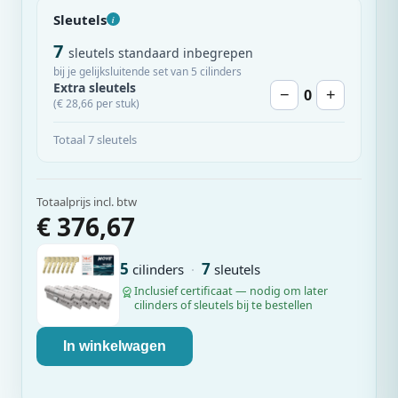
Sleutels
i
7
sleutels standaard inbegrepen
bij je gelijksluitende set van 5 cilinders
Extra sleutels
0
−
+
(€ 28,66 per stuk)
Totaal 7 sleutels
Totaalprijs incl. btw
€ 376,67
5
7
cilinders
·
sleutels
Inclusief certificaat — nodig om later
cilinders of sleutels bij te bestellen
In winkelwagen