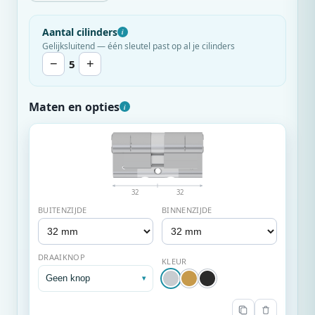
Aantal cilinders
i
Gelijksluitend — één sleutel past op al je cilinders
−
5
+
Maten en opties
i
32
32
BUITENZIJDE
BINNENZIJDE
DRAAIKNOP
KLEUR
Geen knop
▾