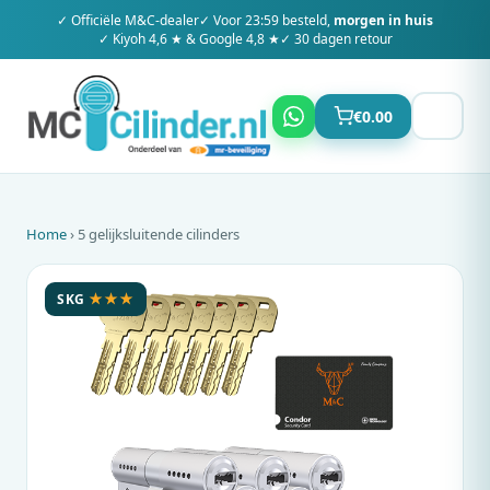
✓ Officiële
M&C
-dealer
✓ Voor 23:59 besteld,
morgen in huis
✓ Kiyoh 4,6 ★ & Google 4,8 ★
✓ 30 dagen retour
€
0.00
Home
› 5 gelijksluitende cilinders
SKG
★★★