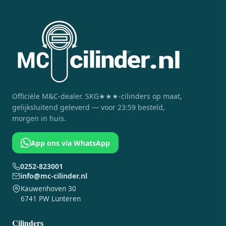
Officiële
M&C
-dealer. SKG★★★-cilinders op maat,
gelijksluitend geleverd — voor 23:59 besteld,
morgen in huis.
App ons via WhatsApp
0252-823001
info@mc-cilinder.nl
Kauwenhoven 30
6741 PW Lunteren
Cilinders