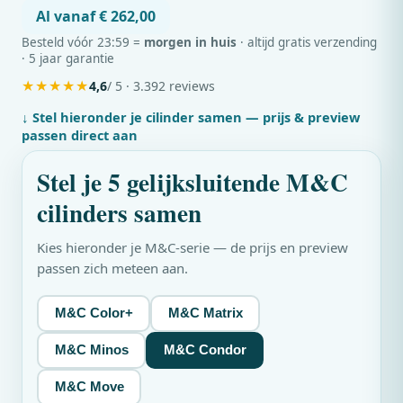
Al vanaf € 262,00
Besteld vóór 23:59 =
morgen in huis
· altijd gratis verzending
· 5 jaar garantie
★
★
★
★
★
4,6
/ 5 · 3.392 reviews
↓ Stel hieronder je cilinder samen — prijs & preview
passen direct aan
Stel je 5 gelijksluitende
M&C
cilinders samen
Kies hieronder je
M&C
-serie — de prijs en preview
passen zich meteen aan.
M&C Color+
M&C Matrix
M&C Minos
M&C Condor
M&C Move