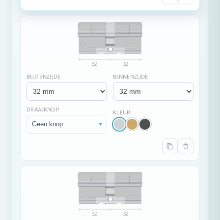
32
32
BUITENZIJDE
BINNENZIJDE
DRAAIKNOP
KLEUR
Geen knop
▾
32
32