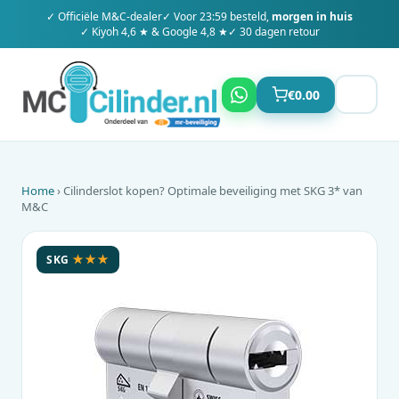
✓ Officiële
M&C
-dealer
✓ Voor 23:59 besteld,
morgen in huis
✓ Kiyoh 4,6 ★ & Google 4,8 ★
✓ 30 dagen retour
€
0.00
Home
› Cilinderslot kopen? Optimale beveiliging met SKG 3* van
M&C
SKG
★★★