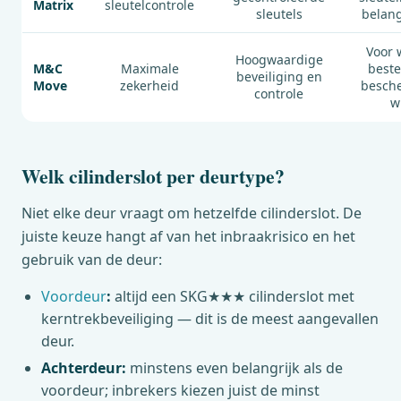
Matrix
sleutelcontrole
sleutels
belangr
Voor 
Hoogwaardige
M&C
Maximale
best
beveiliging en
Move
zekerheid
besch
controle
wi
Welk cilinderslot per deurtype?
Niet elke deur vraagt om hetzelfde cilinderslot. De
juiste keuze hangt af van het inbraakrisico en het
gebruik van de deur:
Voordeur
:
altijd een SKG★★★ cilinderslot met
kerntrekbeveiliging — dit is de meest aangevallen
deur.
Achterdeur:
minstens even belangrijk als de
voordeur; inbrekers kiezen juist de minst