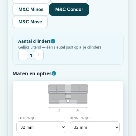
M&C Minos
M&C Condor
M&C Move
Aantal cilinders
i
Gelijksluitend — één sleutel past op al je cilinders
−
1
+
Maten en opties
i
32
32
BUITENZIJDE
BINNENZIJDE