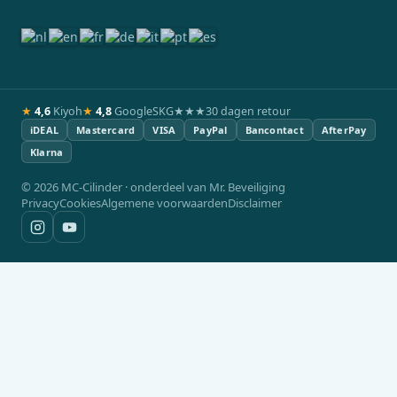
★
4,6
Kiyoh
★
4,8
Google
SKG★★★
30 dagen retour
iDEAL
Mastercard
VISA
PayPal
Bancontact
AfterPay
Klarna
© 2026 MC-Cilinder · onderdeel van Mr. Beveiliging
Privacy
Cookies
Algemene voorwaarden
Disclaimer