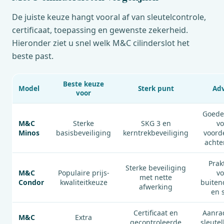
De juiste keuze hangt vooral af van sleutelcontrole,
certificaat, toepassing en gewenste zekerheid.
Hieronder ziet u snel welk
M&C
cilinderslot het
beste past.
Beste keuze
Model
Sterk punt
Adv
voor
Goede
M&C
Sterke
SKG 3 en
vo
Minos
basisbeveiliging
kerntrekbeveiliging
voord
achte
Prak
Sterke beveiliging
M&C
Populaire prijs-
vo
met nette
Condor
kwaliteitkeuze
buiten
afwerking
en s
Certificaat en
Aanrad
M&C
Extra
gecontroleerde
sleute