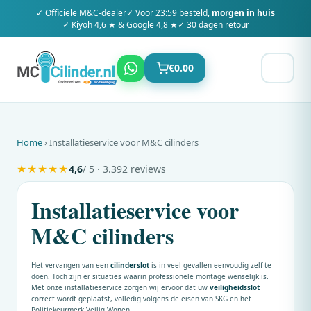
✓ Officiële
M&C
-dealer
✓ Voor 23:59 besteld,
morgen in huis
✓ Kiyoh 4,6 ★ & Google 4,8 ★
✓ 30 dagen retour
€
0.00
Home
› Installatieservice voor M&C cilinders
★
★
★
★
★
4,6
/ 5 · 3.392 reviews
Installatieservice voor
M&C cilinders
Het vervangen van een
cilinderslot
is in veel gevallen eenvoudig zelf te
doen. Toch zijn er situaties waarin professionele montage wenselijk is.
Met onze installatieservice zorgen wij ervoor dat uw
veiligheidsslot
correct wordt geplaatst, volledig volgens de eisen van SKG en het
Politiekeurmerk Veilig Wonen.