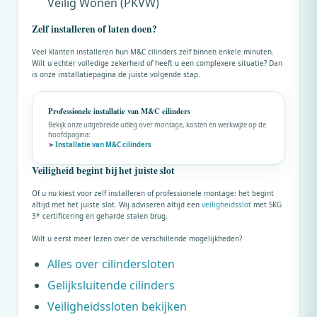
Veilig Wonen (PKVW)
Zelf installeren of laten doen?
Veel klanten installeren hun
M&C
cilinders zelf binnen enkele minuten.
Wilt u echter volledige zekerheid of heeft u een complexere situatie? Dan
is onze installatiepagina de juiste volgende stap.
Professionele installatie van
M&C
cilinders
Bekijk onze uitgebreide uitleg over montage, kosten en werkwijze op de
hoofdpagina:
➤
Installatie van
M&C
cilinders
Veiligheid begint bij het juiste slot
Of u nu kiest voor zelf installeren of professionele montage: het begint
altijd met het juiste slot. Wij adviseren altijd een
veiligheidsslot
met SKG
3* certificering en geharde stalen brug.
Wilt u eerst meer lezen over de verschillende mogelijkheden?
Alles over cilindersloten
Gelijksluitende cilinders
Veiligheidssloten bekijken