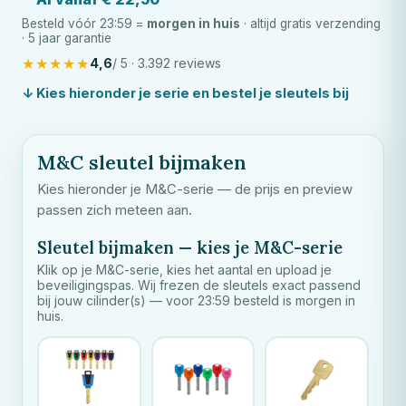
Besteld vóór 23:59 =
morgen in huis
· altijd gratis verzending
· 5 jaar garantie
★
★
★
★
★
4,6
/ 5 · 3.392 reviews
↓ Kies hieronder je serie en bestel je sleutels bij
M&C
sleutel bijmaken
Kies hieronder je
M&C
-serie — de prijs en preview
passen zich meteen aan.
Sleutel bijmaken — kies je
M&C
-serie
Klik op je
M&C
-serie, kies het aantal en upload je
beveiligingspas. Wij frezen de sleutels exact passend
bij jouw cilinder(s) — voor 23:59 besteld is morgen in
huis.