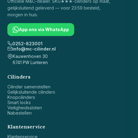
Officiële
M&C
-dealer. SKG★★★-cilinders op maat,
gelijksluitend geleverd — voor 23:59 besteld,
morgen in huis.
App ons via WhatsApp
0252-823001
info@mc-cilinder.nl
Kauwenhoven 30
6741 PW Lunteren
Cilinders
Cilinder samenstellen
Gelijksluitende cilinders
Knopcilinders
Smart locks
Veiligheidssloten
Nabestellen
Klantenservice
Klantenservice