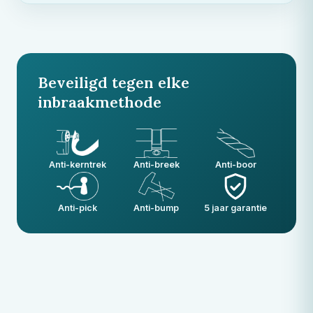
Beveiligd tegen elke
inbraakmethode
Anti-kerntrek
Anti-breek
Anti-boor
Anti-pick
Anti-bump
5 jaar garantie