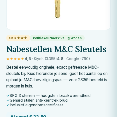
SKG ★★★
Politiekeurmerk Veilig Wonen
Nabestellen
M&C
Sleutels
★★★★★
4,6
· Kiyoh (3.385)
4,8
· Google (790)
Bestel eenvoudig originele, exact gefreesde
M&C
-
sleutels bij. Kies hieronder je serie, geef het aantal op en
upload je
M&C
-beveiligingspas — voor 23:59 besteld is
morgen in huis.
SKG 3 sterren — hoogste inbraakwerendheid
Gehard stalen anti-kerntrek brug
Inclusief eigendomscertificaat
Al vanaf € 22,50