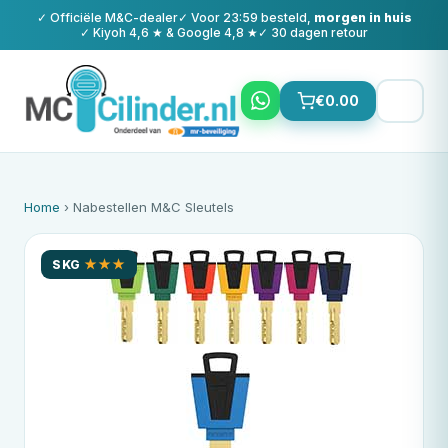
✓ Officiële
M&C
-dealer
✓ Voor 23:59 besteld,
morgen in huis
✓ Kiyoh 4,6 ★ & Google 4,8 ★
✓ 30 dagen retour
€
0.00
Home
› Nabestellen
M&C
Sleutels
SKG
★★★