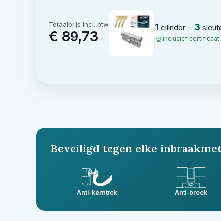
Totaalprijs incl. btw
1
3
cilinder
·
sleut
€ 89,73
Inclusief certificaa
Beveiligd tegen elke inbraakme
Anti-kerntrek
Anti-breek