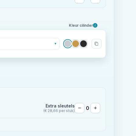
Kleur cilinder
i
▾
Extra sleutels
−
0
+
(€ 28,66 per stuk)