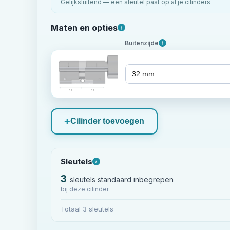
Gelijksluitend — één sleutel past op al je cilinders
Maten en opties
i
Buitenzijde
i
32
32
Cilinder toevoegen
Sleutels
i
3
sleutels standaard inbegrepen
bij deze cilinder
Totaal 3 sleutels