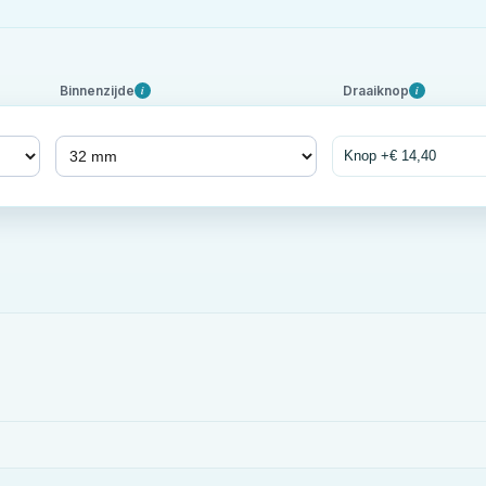
Binnenzijde
Draaiknop
i
i
Knop +€ 14,40