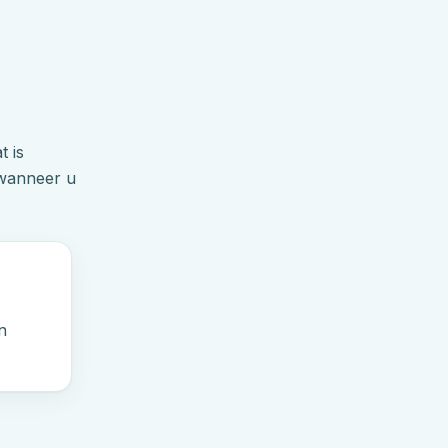
t is
 wanneer u
n