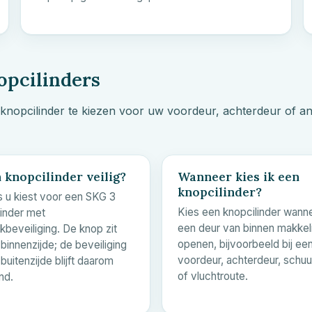
opcilinders
knopcilinder te kiezen voor uw voordeur, achterdeur of a
n knopcilinder veilig?
Wanneer kies ik een
knopcilinder?
s u kiest voor een SKG 3
Kies een knopcilinder wann
linder met
een deur van binnen makkelij
kbeveiliging. De knop zit
openen, bijvoorbeeld bij ee
binnenzijde; de beveiliging
voordeur, achterdeur, schu
buitenzijde blijft daarom
of vluchtroute.
nd.