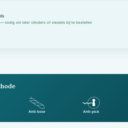
els
t — nodig om later cilinders of sleutels bij te bestellen
thode
Anti-boor
Anti-pick