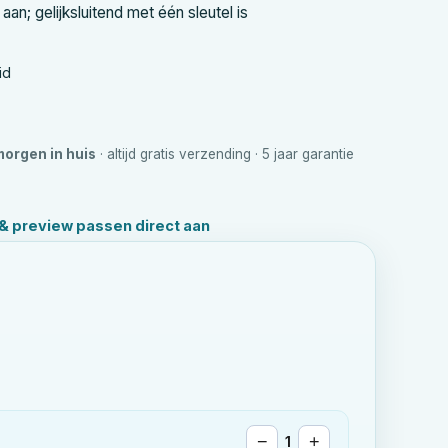
aan; gelijksluitend met één sleutel is
id
morgen in huis
· altijd gratis verzending · 5 jaar garantie
s & preview passen direct aan
−
+
1