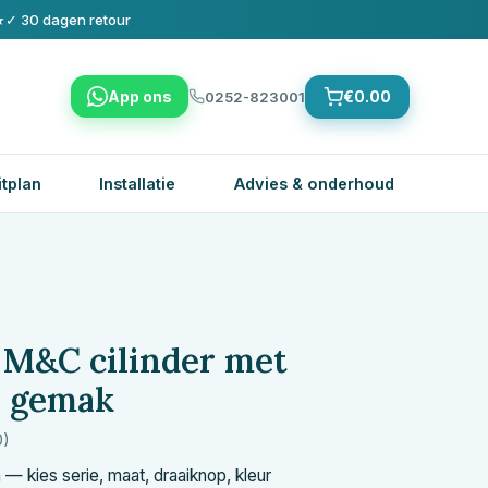
★
✓ 30 dagen retour
App ons
€
0.00
0252-823001
itplan
Installatie
Advies & onderhoud
?
M&C
cilinder met
a gemak
0)
— kies serie, maat, draaiknop, kleur