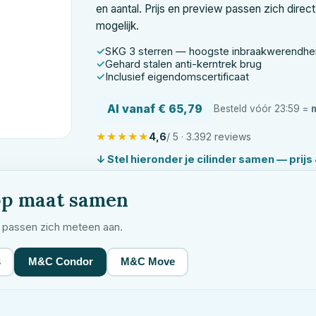
en aantal. Prijs en preview passen zich direct 
mogelijk.
SKG 3 sterren — hoogste inbraakwerendhe
Gehard stalen anti-kerntrek brug
Inclusief eigendomscertificaat
Al vanaf € 65,79
Besteld vóór 23:59 =
★
★
★
★
★
4,6
/ 5 · 3.392 reviews
↓ Stel hieronder je cilinder samen — prij
op maat samen
w passen zich meteen aan.
s
M&C Condor
M&C Move