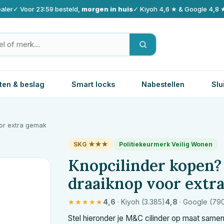
aler
✓ Voor 23:59 besteld,
morgen in huis
✓ Kiyoh 4,6 ★ & Google 4,8 
ten & beslag
Smart locks
Nabestellen
Slu
oor extra gemak
SKG ★★★
Politiekeurmerk Veilig Wonen
Knopcilinder kopen
draaiknop voor extr
★★★★★
4,6
· Kiyoh (3.385)
4,8
· Google (79
Stel hieronder je
M&C
cilinder op maat samen 