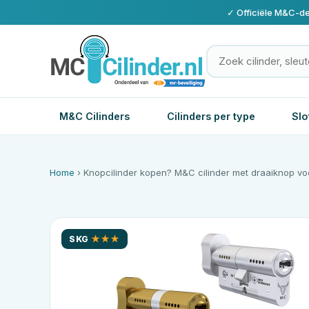
✓ Officiële
M&C
-de
M&C Cilinders
Cilinders per type
Slo
Home
› Knopcilinder kopen?
M&C
cilinder met draaiknop v
SKG
★★★