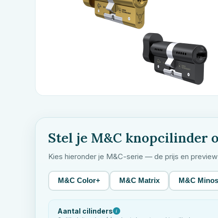
Stel je
M&C
knopcilinder 
Kies hieronder je
M&C
-serie — de prijs en previe
M&C Color+
M&C Matrix
M&C Mino
Aantal cilinders
i