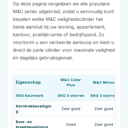
Op deze pagina vergelijken we alle populaire
M&C
series uitgebreid, zodat u eenvoudig kunt
bepalen welke
M&C
veiligheidscilinder het
beste aansluit bij uw woning, appartement,
kantoor, praktijkruimte of bedrijfspand. Zo
voorkomt u een verkeerde aankoop en kiest u
direct de juiste cilinder voor maximale veiligheid
én dagelijks gebruiksgemak.
M&C
Color
Eigenschap
M&C
Minos
Plus
SKG keurmerk
SKG 3 sterren
SKG 3 sterren
SK
Kerntrekbeveiligin
Zeer goed
Zeer goed
g
Boor- en
Goed
Zeer goed
breekbeveiliging