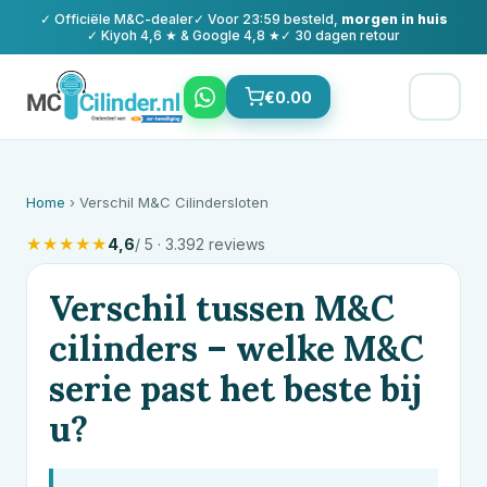
✓ Officiële
M&C
-dealer
✓ Voor 23:59 besteld,
morgen in huis
✓ Kiyoh 4,6 ★ & Google 4,8 ★
✓ 30 dagen retour
€
0.00
Home
› Verschil M&C Cilindersloten
★
★
★
★
★
4,6
/ 5 · 3.392 reviews
Verschil tussen
M&C
cilinders – welke
M&C
serie past het beste bij
u?