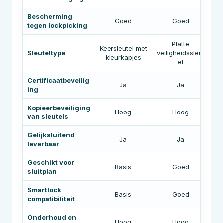
Bescherming
Goed
Goed
tegen lockpicking
Platte
Keersleutel met
Sleuteltype
veiligheidssleut
kleurkapjes
el
Certificaatbeveilig
Ja
Ja
ing
Kopieerbeveiliging
Hoog
Hoog
van sleutels
Gelijksluitend
Ja
Ja
leverbaar
Geschikt voor
Basis
Goed
sluitplan
Smartlock
Basis
Goed
compatibiliteit
Onderhoud en
Hoog
Hoog