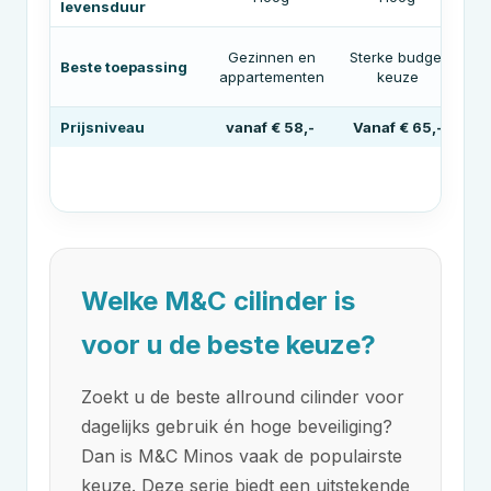
levensduur
Gezinnen en
Sterke budget
Beste toepassing
appartementen
keuze
Prijsniveau
vanaf € 58,-
Vanaf € 65,-
V
Welke
M&C
cilinder is
voor u de beste keuze?
Zoekt u de beste allround cilinder voor
dagelijks gebruik én hoge beveiliging?
Dan is
M&C
Minos vaak de populairste
keuze. Deze serie biedt een uitstekende