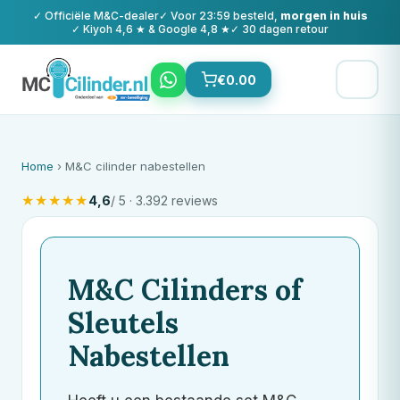
✓ Officiële
M&C
-dealer
✓ Voor 23:59 besteld,
morgen in huis
✓ Kiyoh 4,6 ★ & Google 4,8 ★
✓ 30 dagen retour
€
0.00
Home
› M&C cilinder nabestellen
★
★
★
★
★
4,6
/ 5 · 3.392 reviews
M&C
Cilinders of
Sleutels
Nabestellen