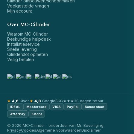
Cilinder ombouwen/schoonmaken
Veelgestelde vragen
Mijn account
Over MC-Cilinder
Waarom MC-Cilinder
Deskundige helpdesk
Installatieservice
Snelle levering
Cilinderslot opmeten
Veilig betalen
★
4,6
Kiyoh
★
4,8
Google
SKG★★★
30 dagen retour
iDEAL
Mastercard
VISA
PayPal
Bancontact
AfterPay
Klarna
© 2026 MC-Cilinder · onderdeel van Mr. Beveiliging
Privacy
Cookies
Algemene voorwaarden
Disclaimer