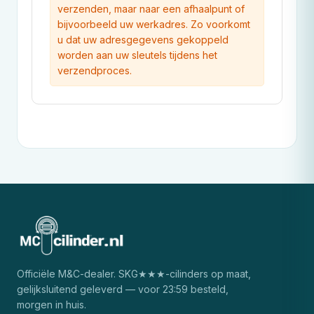
verzenden, maar naar een afhaalpunt of
bijvoorbeeld uw werkadres. Zo voorkomt
u dat uw adresgegevens gekoppeld
worden aan uw sleutels tijdens het
verzendproces.
Officiële
M&C
-dealer. SKG★★★-cilinders op maat,
gelijksluitend geleverd — voor 23:59 besteld,
morgen in huis.