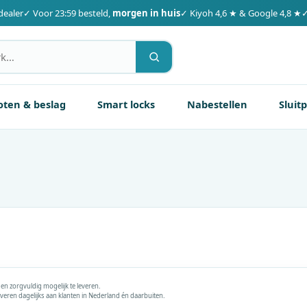
dealer
✓ Voor 23:59 besteld,
morgen in huis
✓ Kiyoh 4,6 ★ & Google 4,8 ★
✓
oten & beslag
Smart locks
Nabestellen
Sluit
g en zorgvuldig mogelijk te leveren.
veren dagelijks aan klanten in Nederland én daarbuiten.