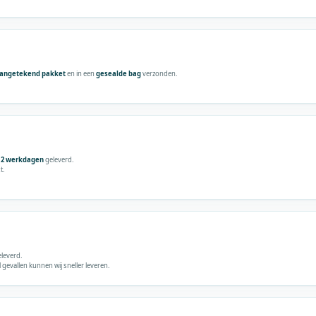
angetekend pakket
en in een
gesealde bag
verzonden.
t 2 werkdagen
geleverd.
t.
leverd.
gevallen kunnen wij sneller leveren.