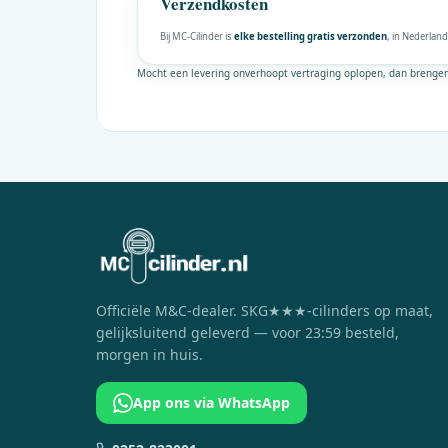
Verzendkosten
Bij MC-Cilinder is
elke bestelling gratis verzonden
, in Nederland
Mocht een levering onverhoopt vertraging oplopen, dan brengen w
Officiële
M&C
-dealer. SKG★★★-cilinders op maat,
gelijksluitend geleverd — voor 23:59 besteld,
morgen in huis.
App ons via WhatsApp