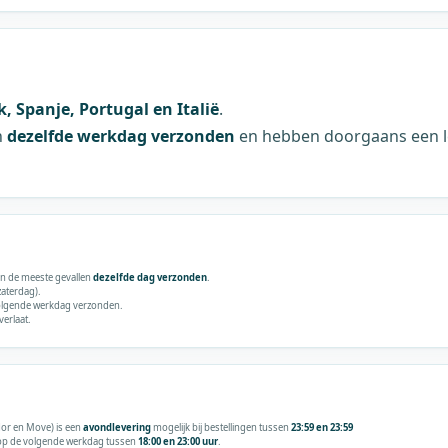
k, Spanje, Portugal en Italië
.
n
dezelfde werkdag verzonden
en hebben doorgaans een l
 in de meeste gevallen
dezelfde dag verzonden
.
aterdag).
volgende werkdag verzonden.
erlaat.
dor en Move) is een
avondlevering
mogelijk bij bestellingen tussen
23:59 en 23:59
s op de volgende werkdag tussen
18:00 en 23:00 uur
.