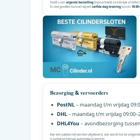
Heeft u een
urgente bestelling
(bijvoorbeeld na inbraak of defec
In veel gevallen kunnen wij een
zelfde-dag levering
tussen
18:00 
Bezorging
vervoerders
&
PostNL
– maandag t/m vrijdag 09:0
DHL
– maandag t/m vrijdag 09:00–2
DHL4You
– avondbezorging tussen 
Kan een pakket niet worden afgeleverd, dan wordt het de volgend
U ontvangt hiervan automatisch bericht.