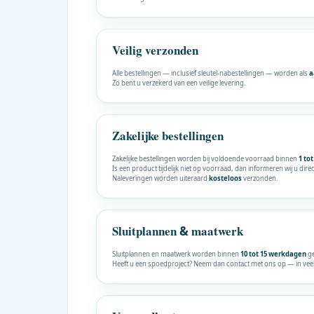
Veilig verzonden
Alle bestellingen — inclusief sleutel-nabestellingen — worden als
a
Zo bent u verzekerd van een veilige levering.
Zakelijke bestellingen
Zakelijke bestellingen worden bij voldoende voorraad binnen
1 to
Is een product tijdelijk niet op voorraad, dan informeren wij u direc
Naleveringen worden uiteraard
kosteloos
verzonden.
Sluitplannen
maatwerk
&
Sluitplannen en maatwerk worden binnen
10 tot 15 werkdagen
ge
Heeft u een spoedproject? Neem dan contact met ons op — in veel 