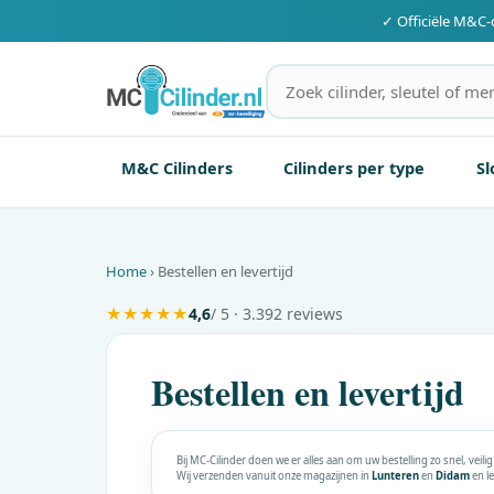
✓ Officiële
M&C
-
M&C Cilinders
Cilinders per type
Sl
Home
› Bestellen en levertijd
★
★
★
★
★
4,6
/ 5 · 3.392 reviews
Bestellen en levertijd
Bij MC-Cilinder doen we er alles aan om uw bestelling zo snel, veili
Wij verzenden vanuit onze magazijnen in
Lunteren
en
Didam
en le