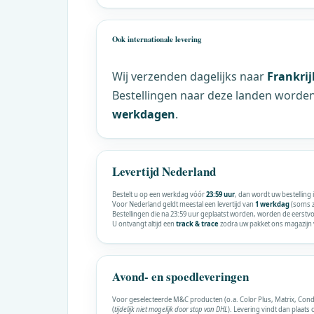
Ook internationale levering
Wij verzenden dagelijks naar
Frankrij
Bestellingen naar deze landen worde
werkdagen
.
Levertijd Nederland
Bestelt u op een werkdag vóór
23:59 uur
, dan wordt uw bestelling
Voor Nederland geldt meestal een levertijd van
1 werkdag
(soms z
Bestellingen die na 23:59 uur geplaatst worden, worden de eerst
U ontvangt altijd een
track & trace
zodra uw pakket ons magazijn v
Avond- en spoedleveringen
Voor geselecteerde
M&C
producten (o.a. Color Plus, Matrix, Con
(
tijdelijk niet mogelijk door stop van DHL
). Levering vindt dan plaat