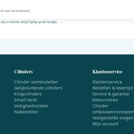
 én naar het buitenland.
ij u hiervan altijd tijdig op de hoogte.
Cilinders
Klantenservice
Cilinder samenstellen
Klantenservice
Gelijksluitende cilinders
Bestellen & levertijd
Knopcilinders
Service & garantie
Smart locks
Retourneren
Veiligheidssloten
Cilinder
Nabestellen
ombouwen/schoonm
Veelgestelde vragen
Mijn account