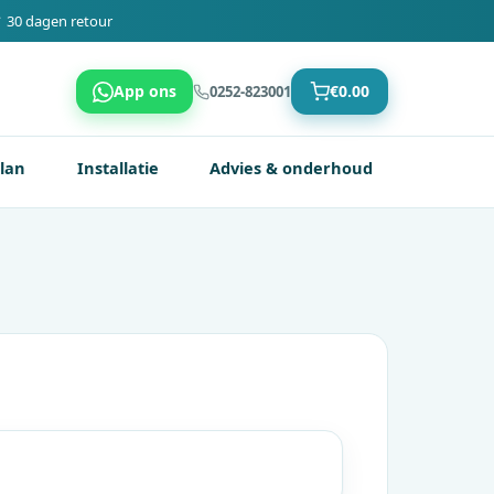
 30 dagen retour
App ons
€
0.00
0252-823001
plan
Installatie
Advies & onderhoud