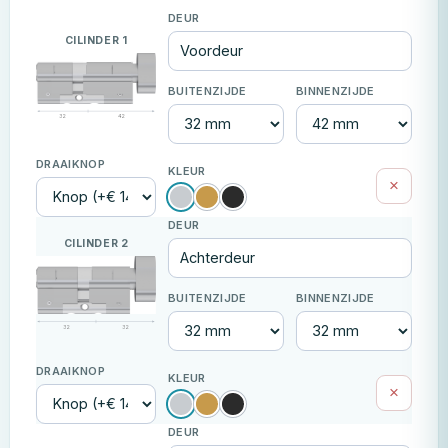
CILINDER 1
32
42
×
CILINDER 2
32
32
×