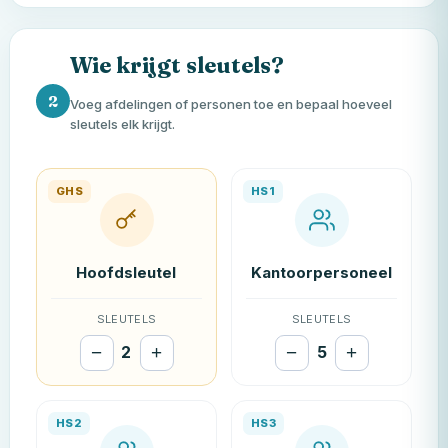
Wie krijgt sleutels?
2
Voeg afdelingen of personen toe en bepaal hoeveel
sleutels elk krijgt.
GHS
HS1
SLEUTELS
SLEUTELS
−
2
+
−
5
+
HS2
HS3