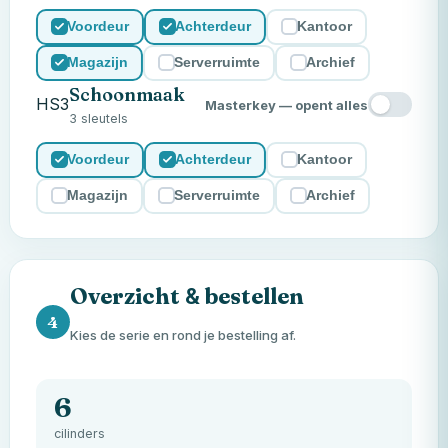
Voordeur
Achterdeur
Kantoor
Magazijn
Serverruimte
Archief
Schoonmaak
HS3
Masterkey — opent alles
3 sleutels
Voordeur
Achterdeur
Kantoor
Magazijn
Serverruimte
Archief
Overzicht
bestellen
&
4
Kies de serie en rond je bestelling af.
6
cilinders