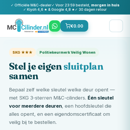
✓ Officiële
M&C
-dealer
✓ Voor 23:59 besteld,
morgen in huis
✓ Kiyoh 4,6 ★ & Google 4,8 ★
✓ 30 dagen retour
€
0.00
SKG ★★★
Politiekeurmerk Veilig Wonen
Stel je eigen
sluitplan
samen
Bepaal zelf welke sleutel welke deur opent —
met SKG 3-sterren
M&C
-cilinders.
Één sleutel
voor meerdere deuren
, een hoofdsleutel die
alles opent, en een eigendomscertificaat om
veilig bij te bestellen.