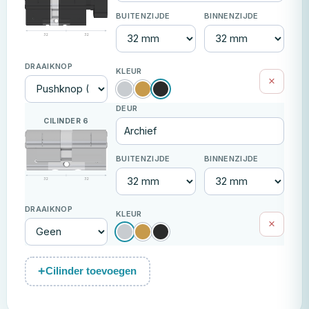
32
32
×
CILINDER 6
32
32
×
+
Cilinder toevoegen