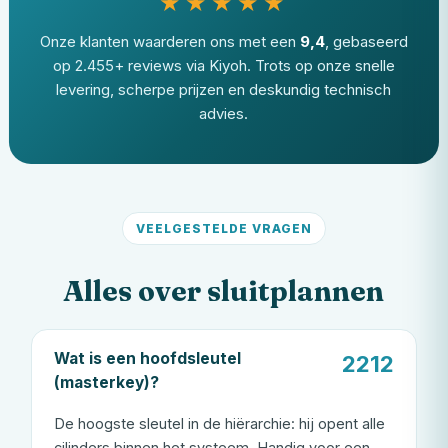
★★★★★
Onze klanten waarderen ons met een
9,4
, gebaseerd
op 2.455+ reviews via Kiyoh. Trots op onze snelle
levering, scherpe prijzen en deskundig technisch
advies.
VEELGESTELDE VRAGEN
Alles over sluitplannen
Wat is een hoofdsleutel
(masterkey)?
De hoogste sleutel in de hiërarchie: hij opent alle
cilinders binnen het systeem. Handig voor een