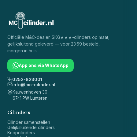
Officiële
M&C
-dealer. SKG★★★-cilinders op maat,
gelijksluitend geleverd — voor 23:59 besteld,
morgen in huis.
App ons via WhatsApp
0252-823001
info@mc-cilinder.nl
Kauwenhoven 30
6741 PW Lunteren
Cilinders
Cilinder samenstellen
Gelijksluitende cilinders
Knopcilinders