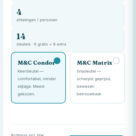
4
afdelingen / personen
14
sleutels · 6 gratis + 8 extra
M&C
Condor
M&C
Matrix
Keersleutel —
Snijsleutel —
comfortabel, minder
scherpst geprijsd,
slijtage. Meest
bewezen
gekozen.
betrouwbaar.
Richtprijs incl. btw