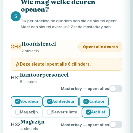
Wie mag welke deuren
openen?
3
Tik per afdeling de cilinders aan die de sleutel opent.
Moet een sleutel overal in? Zet de masterkey aan.
Hoofdsleutel
GHS
Opent alle deuren
2 sleutels
Deze sleutel opent alle 6 cilinders.
Kantoorpersoneel
HS1
5 sleutels
Masterkey — opent alles
Voordeur
Achterdeur
Kantoor
Magazijn
Serverruimte
Archief
Magazijn
HS2
Masterkey — opent alles
4 sleutels