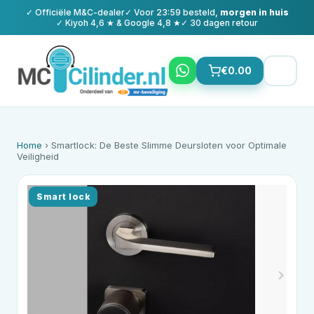
✓ Officiële
M&C
-dealer
✓ Voor 23:59 besteld,
morgen in huis
✓ Kiyoh 4,6 ★ & Google 4,8 ★
✓ 30 dagen retour
€
0.00
Home
› Smartlock: De Beste Slimme Deursloten voor Optimale
Veiligheid
Smart lock