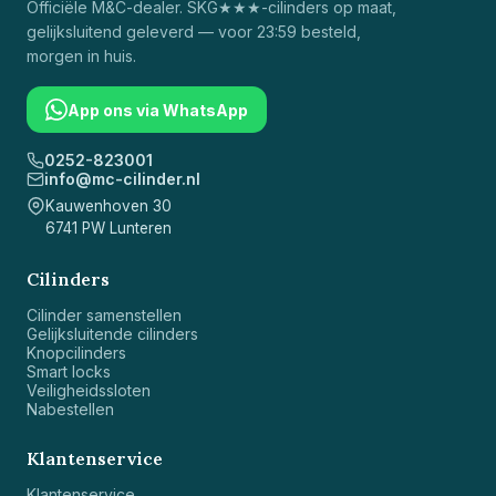
Officiële
M&C
-dealer. SKG★★★-cilinders op maat,
gelijksluitend geleverd — voor 23:59 besteld,
morgen in huis.
App ons via WhatsApp
0252-823001
info@mc-cilinder.nl
Kauwenhoven 30
6741 PW Lunteren
Cilinders
Cilinder samenstellen
Gelijksluitende cilinders
Knopcilinders
Smart locks
Veiligheidssloten
Nabestellen
Klantenservice
Klantenservice