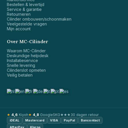
Bestellen & levertijd
Service & garantie
Retourneren
Cilinder ombouwen/schoonmaken
Veelgestelde vragen
Mijn account
Over MC-Cilinder
Waarom MC-Cilinder
Deskundige helpdesk
Installatieservice
Snelle levering
Cilinderslot opmeten
Veilig betalen
★
4,6
Kiyoh
★
4,8
Google
SKG★★★
30 dagen retour
iDEAL
Mastercard
VISA
PayPal
Bancontact
AfterPay
Klarna