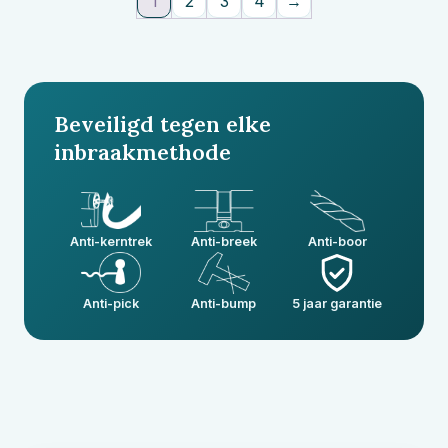
1
2
3
4
→
Beveiligd tegen elke
inbraakmethode
Anti-kerntrek
Anti-breek
Anti-boor
Anti-pick
Anti-bump
5 jaar garantie