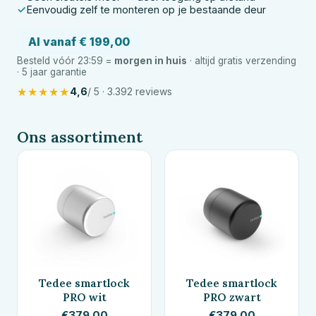
Eenvoudig zelf te monteren op je bestaande deur
Al vanaf € 199,00
Besteld vóór 23:59 =
morgen in huis
· altijd gratis verzending
· 5 jaar garantie
★
★
★
★
★
4,6
/ 5 · 3.392 reviews
Ons assortiment
Tedee smartlock
Tedee smartlock
PRO wit
PRO zwart
€
379.00
€
379.00