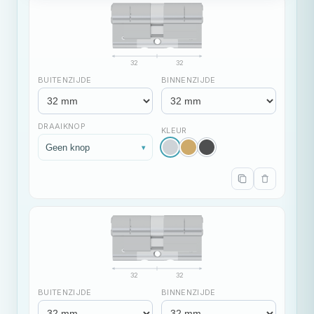
32
32
BUITENZIJDE
BINNENZIJDE
DRAAIKNOP
KLEUR
Geen knop
▾
32
32
BUITENZIJDE
BINNENZIJDE