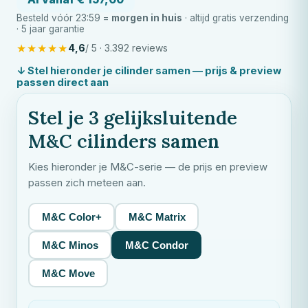
Besteld vóór 23:59 =
morgen in huis
· altijd gratis verzending
· 5 jaar garantie
★
★
★
★
★
4,6
/ 5 · 3.392 reviews
↓ Stel hieronder je cilinder samen — prijs & preview
passen direct aan
Stel je 3 gelijksluitende
M&C
cilinders samen
Kies hieronder je
M&C
-serie — de prijs en preview
passen zich meteen aan.
M&C Color+
M&C Matrix
M&C Minos
M&C Condor
M&C Move