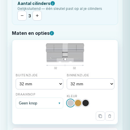
Aantal cilinders
i
Gelijksluitend — één sleutel past op al je cilinders
−
+
3
Maten en opties
i
32
32
BUITENZIJDE
BINNENZIJDE
DRAAIKNOP
KLEUR
Geen knop
▾