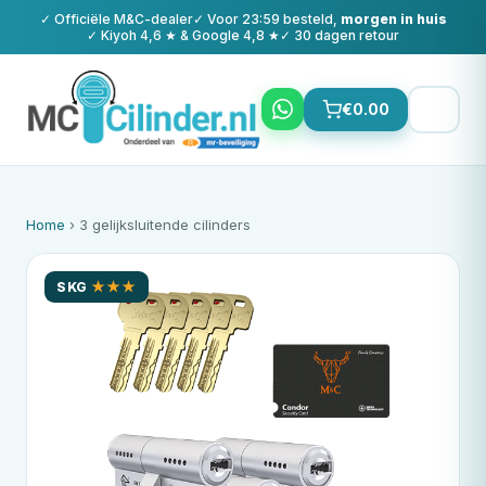
✓ Officiële
M&C
-dealer
✓ Voor 23:59 besteld,
morgen in huis
✓ Kiyoh 4,6 ★ & Google 4,8 ★
✓ 30 dagen retour
€
0.00
Home
› 3 gelijksluitende cilinders
SKG
★★★