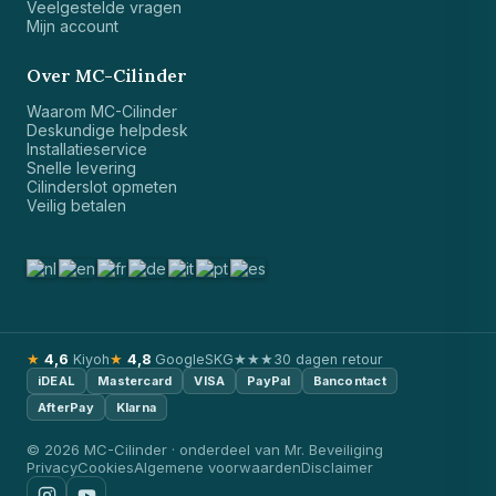
Veelgestelde vragen
Mijn account
Over MC-Cilinder
Waarom MC-Cilinder
Deskundige helpdesk
Installatieservice
Snelle levering
Cilinderslot opmeten
Veilig betalen
★
4,6
Kiyoh
★
4,8
Google
SKG★★★
30 dagen retour
iDEAL
Mastercard
VISA
PayPal
Bancontact
AfterPay
Klarna
© 2026 MC-Cilinder · onderdeel van Mr. Beveiliging
Privacy
Cookies
Algemene voorwaarden
Disclaimer