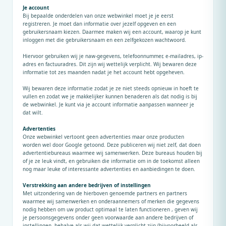
Je account
Bij bepaalde onderdelen van onze webwinkel moet je je eerst
registreren. Je moet dan informatie over jezelf opgeven en een
gebruikersnaam kiezen. Daarmee maken wij een account, waarop je kunt
inloggen met die gebruikersnaam en een zelfgekozen wachtwoord.
Hiervoor gebruiken wij je naw-gegevens, telefoonnummer, e-mailadres, ip-
adres en factuuradres. Dit zijn wij wettelijk verplicht. Wij bewaren deze
informatie tot zes maanden nadat je het account hebt opgeheven.
Wij bewaren deze informatie zodat je ze niet steeds opnieuw in hoeft te
vullen en zodat we je makkelijker kunnen benaderen als dat nodig is bij
de webwinkel. Je kunt via je account informatie aanpassen wanneer je
dat wilt.
Advertenties
Onze webwinkel vertoont geen advertenties maar onze producten
worden wel door Google getoond. Deze publiceren wij niet zelf, dat doen
advertentiebureaus waarmee wij samenwerken. Deze bureaus houden bij
of je ze leuk vindt, en gebruiken die informatie om in de toekomst alleen
nog maar leuke of interessante advertenties en aanbiedingen te doen.
Verstrekking aan andere bedrijven of instellingen
Met uitzondering van de hierboven genoemde partners en partners
waarmee wij samenwerken en onderaannemers of merken die gegevens
nodig hebben om uw product optimaal te laten functioneren , geven wij
je persoonsgegevens onder geen voorwaarde aan andere bedrijven of
instellingen, behalve als wij dat wettelijk verplicht zijn (bijvoorbeeld als