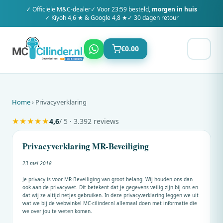
✓ Officiële
M&C
-dealer
✓ Voor 23:59 besteld,
morgen in huis
✓ Kiyoh 4,6 ★ & Google 4,8 ★
✓ 30 dagen retour
€
0.00
Home
› Privacyverklaring
★
★
★
★
★
4,6
/ 5 · 3.392 reviews
Privacyverklaring MR-Beveiliging
23 mei 2018
Je privacy is voor MR-Beveiliging van groot belang. Wij houden ons dan
ook aan de privacywet. Dit betekent dat je gegevens veilig zijn bij ons en
dat wij ze altijd netjes gebruiken. In deze privacyverklaring leggen we uit
wat we bij de webwinkel MC-cilinder.nl allemaal doen met informatie die
we over jou te weten komen.