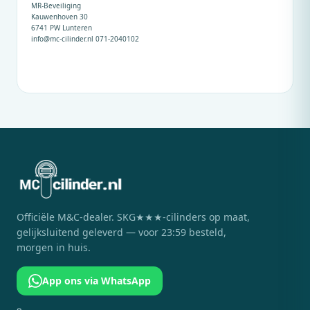
MR-Beveiliging
Kauwenhoven 30
6741 PW Lunteren
info@mc-cilinder.nl
071-2040102
Officiële
M&C
-dealer. SKG★★★-cilinders op maat,
gelijksluitend geleverd — voor 23:59 besteld,
morgen in huis.
App ons via WhatsApp