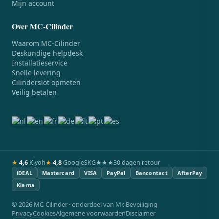
Mijn account
Over MC-Cilinder
Waarom MC-Cilinder
Deskundige helpdesk
Installatieservice
Snelle levering
Cilinderslot opmeten
Veilig betalen
★
4,6
Kiyoh
★
4,8
Google
SKG★★★
30 dagen retour
iDEAL
Mastercard
VISA
PayPal
Bancontact
AfterPay
Klarna
© 2026 MC-Cilinder · onderdeel van Mr. Beveiliging
Privacy
Cookies
Algemene voorwaarden
Disclaimer