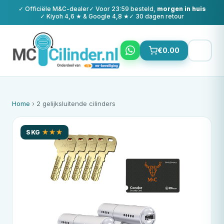
✓ Officiële
M&C
-dealer
✓ Voor 23:59 besteld,
morgen in huis
✓ Kiyoh 4,6 ★ & Google 4,8 ★
✓ 30 dagen retour
€
0.00
Home
› 2 gelijksluitende cilinders
SKG
★★★