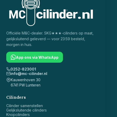
Officiële
M&C
-dealer. SKG★★★-cilinders op maat,
gelijksluitend geleverd — voor 23:59 besteld,
morgen in huis.
App ons via WhatsApp
0252-823001
info@mc-cilinder.nl
Kauwenhoven 30
6741 PW Lunteren
Cilinders
Cilinder samenstellen
Gelijksluitende cilinders
Knopcilinders