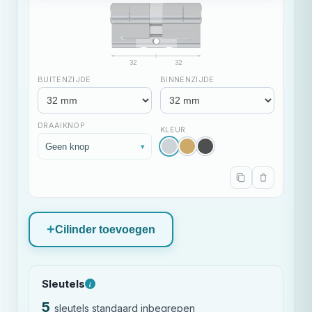
32
32
BUITENZIJDE
BINNENZIJDE
DRAAIKNOP
KLEUR
Geen knop
▾
Cilinder toevoegen
Sleutels
i
5
sleutels standaard inbegrepen