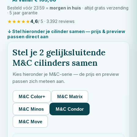
Besteld vóór 23:59 =
morgen in huis
· altijd gratis verzending
· 5 jaar garantie
★
★
★
★
★
4,6
/ 5 · 3.392 reviews
↓ Stel hieronder je cilinder samen — prijs & preview
passen direct aan
Stel je 2 gelijksluitende
M&C
cilinders samen
Kies hieronder je
M&C
-serie — de prijs en preview
passen zich meteen aan.
M&C Color+
M&C Matrix
M&C Minos
M&C Condor
M&C Move