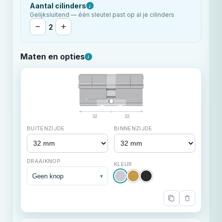
Aantal cilinders
i
Gelijksluitend — één sleutel past op al je cilinders
−
+
2
Maten en opties
i
32
32
BUITENZIJDE
BINNENZIJDE
DRAAIKNOP
KLEUR
Geen knop
▾