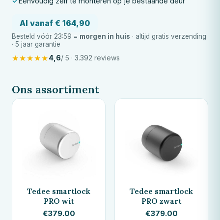
Eenvoudig zelf te monteren op je bestaande deur
Al vanaf € 164,90
Besteld vóór 23:59 =
morgen in huis
· altijd gratis verzending
· 5 jaar garantie
★
★
★
★
★
4,6
/ 5 · 3.392 reviews
Ons assortiment
Tedee smartlock
Tedee smartlock
PRO wit
PRO zwart
€
379.00
€
379.00