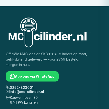
Officiële
M&C
-dealer. SKG★★★-cilinders op maat,
gelijksluitend geleverd — voor 23:59 besteld,
morgen in huis.
App ons via WhatsApp
0252-823001
info@mc-cilinder.nl
Kauwenhoven 30
6741 PW Lunteren