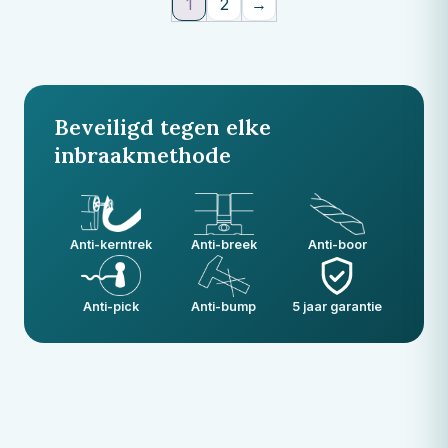
1
2
→
Beveiligd tegen elke
inbraakmethode
Anti-kerntrek
Anti-breek
Anti-boor
Anti-pick
Anti-bump
5 jaar garantie