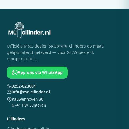
Officiële
M&C
-dealer. SKG★★★-cilinders op maat,
gelijksluitend geleverd — voor 23:59 besteld,
morgen in huis.
App ons via WhatsApp
0252-823001
info@mc-cilinder.nl
Kauwenhoven 30
6741 PW Lunteren
Cilinders
Cilinder samenstellen