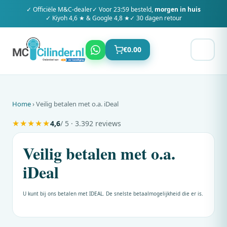
✓ Officiële
M&C
-dealer
✓ Voor 23:59 besteld,
morgen in huis
✓ Kiyoh 4,6 ★ & Google 4,8 ★
✓ 30 dagen retour
€
0.00
Home
› Veilig betalen met o.a. iDeal
★
★
★
★
★
4,6
/ 5 · 3.392 reviews
Veilig betalen met o.a.
iDeal
U kunt bij ons betalen met IDEAL. De snelste betaalmogelijkheid die er is.