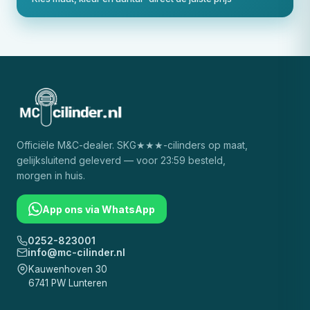
Officiële
M&C
-dealer. SKG★★★-cilinders op maat,
gelijksluitend geleverd — voor 23:59 besteld,
morgen in huis.
App ons via WhatsApp
0252-823001
info@mc-cilinder.nl
Kauwenhoven 30
6741 PW Lunteren