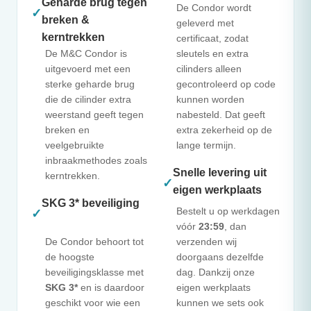
Geharde brug tegen
De Condor wordt
✓
breken &
geleverd met
kerntrekken
certificaat, zodat
De
M&C
Condor is
sleutels en extra
uitgevoerd met een
cilinders alleen
sterke geharde brug
gecontroleerd op code
die de cilinder extra
kunnen worden
weerstand geeft tegen
nabesteld. Dat geeft
breken en
extra zekerheid op de
veelgebruikte
lange termijn.
inbraakmethodes zoals
Snelle levering uit
kerntrekken.
✓
eigen werkplaats
SKG 3* beveiliging
Bestelt u op werkdagen
✓
vóór
23:59
, dan
De Condor behoort tot
verzenden wij
de hoogste
doorgaans dezelfde
beveiligingsklasse met
dag. Dankzij onze
SKG 3*
en is daardoor
eigen werkplaats
geschikt voor wie een
kunnen we sets ook