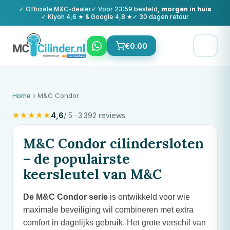
✓ Officiële
M&C
-dealer
✓ Voor 23:59 besteld,
morgen in huis
✓ Kiyoh 4,6 ★ & Google 4,8 ★
✓ 30 dagen retour
€
0.00
Home
›
M&C
Condor
★
★
★
★
★
4,6
/ 5 · 3.392 reviews
M&C
Condor cilindersloten
– de populairste
keersleutel van
M&C
De
M&C
Condor serie
is ontwikkeld voor wie
maximale beveiliging wil combineren met extra
comfort in dagelijks gebruik. Het grote verschil van