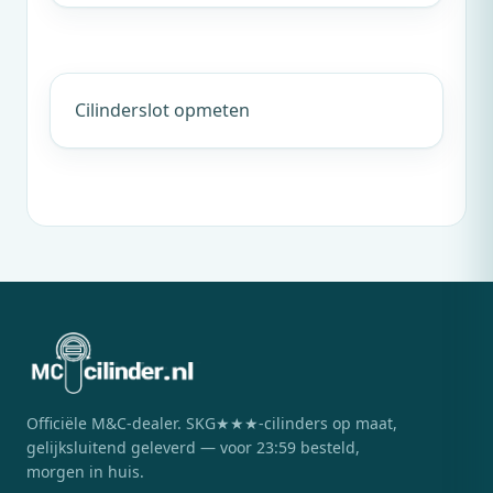
Cilinderslot opmeten
Officiële
M&C
-dealer. SKG★★★-cilinders op maat,
gelijksluitend geleverd — voor 23:59 besteld,
morgen in huis.