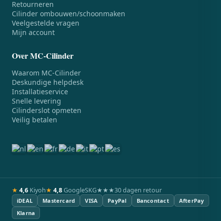
Retourneren
Cilinder ombouwen/schoonmaken
Veelgestelde vragen
Mijn account
Over MC-Cilinder
Waarom MC-Cilinder
Deskundige helpdesk
Installatieservice
Snelle levering
Cilinderslot opmeten
Veilig betalen
★
4,6
Kiyoh
★
4,8
Google
SKG★★★
30 dagen retour
iDEAL
Mastercard
VISA
PayPal
Bancontact
AfterPay
Klarna