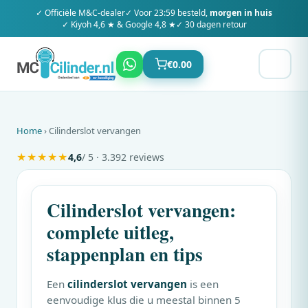
✓ Officiële
M&C
-dealer
✓ Voor 23:59 besteld,
morgen in huis
✓ Kiyoh 4,6 ★ & Google 4,8 ★
✓ 30 dagen retour
€
0.00
Home
› Cilinderslot vervangen
★
★
★
★
★
4,6
/ 5 · 3.392 reviews
Cilinderslot vervangen:
complete uitleg,
stappenplan en tips
Een
cilinderslot vervangen
is een
eenvoudige klus die u meestal binnen 5