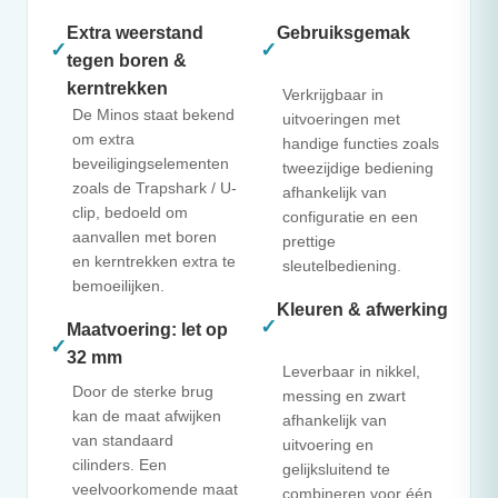
Extra weerstand
Gebruiksgemak
✓
✓
tegen boren &
kerntrekken
Verkrijgbaar in
De Minos staat bekend
uitvoeringen met
om extra
handige functies zoals
beveiligingselementen
tweezijdige bediening
zoals de Trapshark / U-
afhankelijk van
clip, bedoeld om
configuratie en een
aanvallen met boren
prettige
en kerntrekken extra te
sleutelbediening.
bemoeilijken.
Kleuren & afwerking
✓
Maatvoering: let op
✓
32 mm
Leverbaar in nikkel,
Door de sterke brug
messing en zwart
kan de maat afwijken
afhankelijk van
van standaard
uitvoering en
cilinders. Een
gelijksluitend te
veelvoorkomende maat
combineren voor één