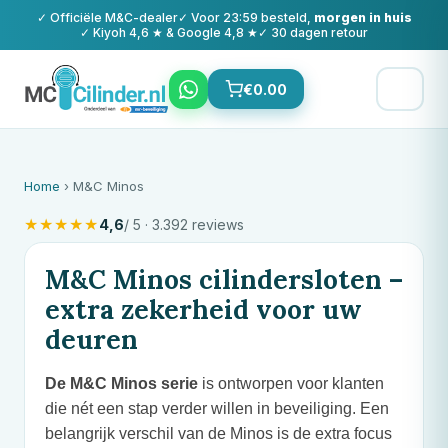
✓ Officiële
M&C
-dealer
✓ Voor 23:59 besteld,
morgen in huis
✓ Kiyoh 4,6 ★ & Google 4,8 ★
✓ 30 dagen retour
€
0.00
Home
›
M&C
Minos
★
★
★
★
★
4,6
/ 5 · 3.392 reviews
M&C
Minos cilindersloten –
extra zekerheid voor uw
deuren
De
M&C
Minos serie
is ontworpen voor klanten
die nét een stap verder willen in beveiliging. Een
belangrijk verschil van de Minos is de extra focus