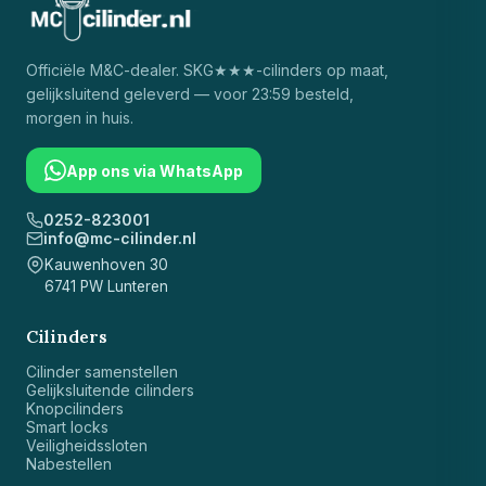
Officiële
M&C
-dealer. SKG★★★-cilinders op maat,
gelijksluitend geleverd — voor 23:59 besteld,
morgen in huis.
App ons via WhatsApp
0252-823001
info@mc-cilinder.nl
Kauwenhoven 30
6741 PW Lunteren
Cilinders
Cilinder samenstellen
Gelijksluitende cilinders
Knopcilinders
Smart locks
Veiligheidssloten
Nabestellen