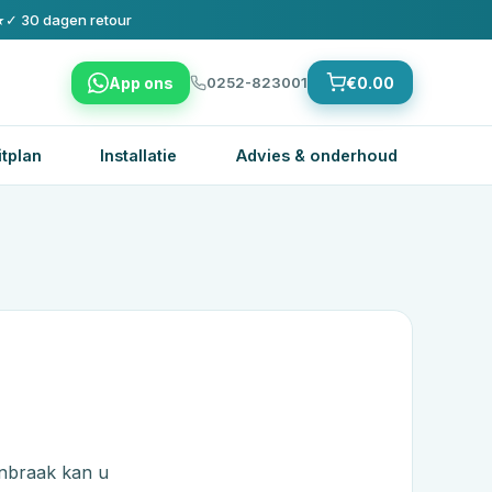
★
✓ 30 dagen retour
App ons
€
0.00
0252-823001
itplan
Installatie
Advies & onderhoud
inbraak kan u