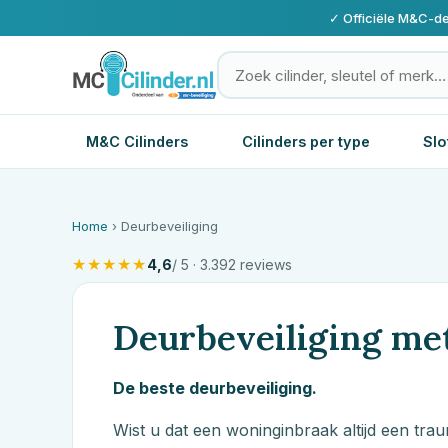
✓ Officiële
M&C
-de
M&C Cilinders
Cilinders per type
Slo
Home
› Deurbeveiliging
★
★
★
★
★
4,6
/ 5 · 3.392 reviews
Deurbeveiliging met
De beste deurbeveiliging.
Wist u dat een woninginbraak altijd een tr