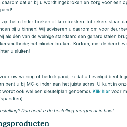
m daarom dat er bij u wordt ingebroken en zorg voor een o
spand!
jn het cilinder breken of kerntrekken. Inbrekers staan d
nden bij u binnen! Wij adviseren u daarom om voor deurbeve
n wij als één van de weinige standaard een gehard stalen br
ekersmethode; het cilinder breken. Kortom, met de deurbeve
ter u sluiten!
voor uw woning of bedrijfspand, zodat u beveiligd bent te
 bent u bij MC-cilinder aan het juiste adres! U kunt in o
dit wordt ook wel een sleutelplan genoemd).
Klik hier
voor me
fspand(en).
telling? Dan heeft u de bestelling morgen al in huis!
ingsproducten