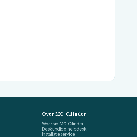
Over MC-Cilinder
Waarom MC-Cilinder
Deskundige helpdesk
Installatieservice