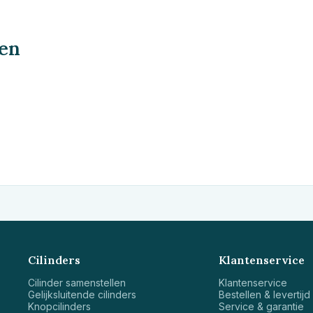
ren
Cilinders
Klantenservice
Cilinder samenstellen
Klantenservice
Gelijksluitende cilinders
Bestellen & levertijd
Knopcilinders
Service & garantie