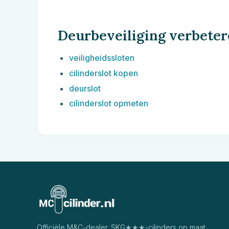
Deurbeveiliging verbete
veiligheidssloten
cilinderslot kopen
deurslot
cilinderslot opmeten
Officiële
M&C
-dealer. SKG★★★-cilinders op maat,