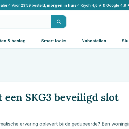
aler
✓ Voor 23:59 besteld,
morgen in huis
✓ Kiyoh 4,6 ★ & Google 4,8 
ten & beslag
Smart locks
Nabestellen
Slu
 een SKG3 beveiligd slot
aumatische ervaring oplevert bij de gedupeerde? Een woning