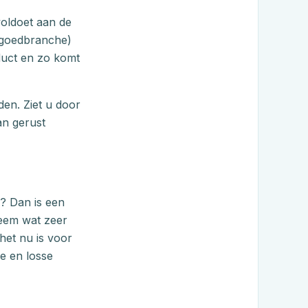
 voldoet aan de
stgoedbranche)
duct en zo komt
den. Ziet u door
an gerust
n? Dan is een
teem wat zeer
het nu is voor
le en losse