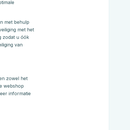
ptimale
an met behulp
iliging met het
ug zodat u óók
iliging van
gen zowel het
nze webshop
er informatie