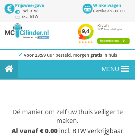
Prijsweergave
Winkelwagen
Incl. BTW
0 artikelen -
€
0.00
Excl. BTW
✓
Voor
23:59
uur besteld, morgen
gratis
in huis
MC-
MENU
Cilinder.nl
Toggl
–
navig
Home
Dé manier om zelf uw thuis veiliger te
maken.
Al vanaf € 0.00
incl. BTW verkrijgbaar