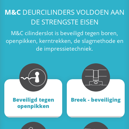
M&C
DEURCILINDERS VOLDOEN AAN
DE STRENGSTE EISEN
M&C
cilinderslot is beveiligd tegen boren,
openpikken, kerntrekken, de slagmethode en
de impressietechniek.
Beveiligd tegen
Breek - beveiliging
openpikken