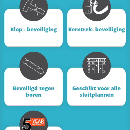
Klop - beveiliging
Kerntrek- beveiliging
Beveiligd tegen
Geschikt voor alle
boren
sluitplannen