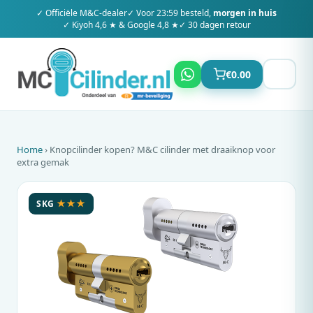
✓ Officiële
M&C
-dealer
✓ Voor 23:59 besteld,
morgen in huis
✓ Kiyoh 4,6 ★ & Google 4,8 ★
✓ 30 dagen retour
€
0.00
Home
› Knopcilinder kopen?
M&C
cilinder met draaiknop voor
extra gemak
SKG
★★★