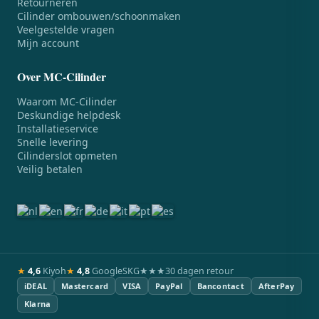
Retourneren
Cilinder ombouwen/schoonmaken
Veelgestelde vragen
Mijn account
Over MC-Cilinder
Waarom MC-Cilinder
Deskundige helpdesk
Installatieservice
Snelle levering
Cilinderslot opmeten
Veilig betalen
★
4,6
Kiyoh
★
4,8
Google
SKG★★★
30 dagen retour
iDEAL
Mastercard
VISA
PayPal
Bancontact
AfterPay
Klarna