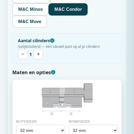
M&C Minos
M&C Condor
M&C Move
Aantal cilinders
i
Gelijksluitend — één sleutel past op al je cilinders
−
1
+
Maten en opties
i
32
32
BUITENZIJDE
BINNENZIJDE