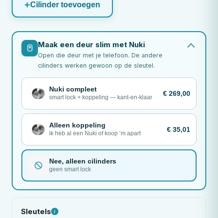
Cilinder toevoegen
Maak een deur slim met Nuki
Open die deur met je telefoon. De andere
cilinders werken gewoon op de sleutel.
Nuki compleet
€ 269,00
smart lock + koppeling — kant-en-klaar
Alleen koppeling
€ 35,01
ik heb al een Nuki of koop ’m apart
Nee, alleen cilinders
geen smart lock
Sleutels
i