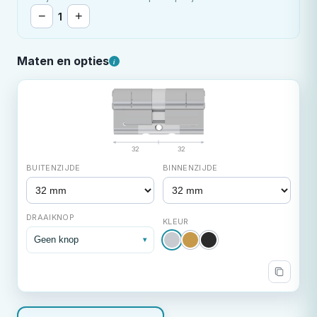
−
+
1
Maten en opties
i
32
32
BUITENZIJDE
BINNENZIJDE
DRAAIKNOP
KLEUR
Geen knop
▾