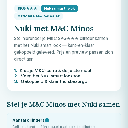
SKG★★★
Nuki smart lock
Officiële
M&C
-dealer
Nuki met M&C Minos
Stel hieronder je
M&C
SKG★★★ cilinder samen
mét het Nuki smart lock — kant-en-klaar
gekoppeld geleverd. Prijs en preview passen zich
direct aan.
1.
Kies je
M&C
-serie & de juiste maat
2.
Voeg het Nuki smart lock toe
3.
Gekoppeld & klaar thuisbezorgd
Stel je M&C Minos met Nuki samen
Aantal cilinders
i
Gelijksluitend — één sleutel past op al je cilinders