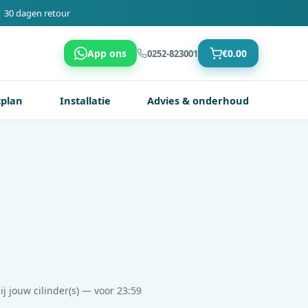
 30 dagen retour
App ons
€
0.00
0252-823001
tplan
Installatie
Advies & onderhoud
ij jouw cilinder(s) — voor 23:59