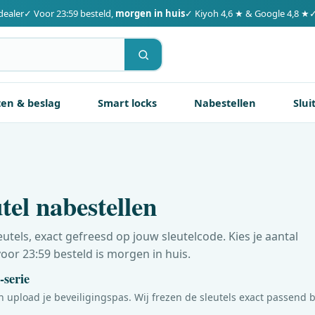
dealer
✓ Voor 23:59 besteld,
morgen in huis
✓ Kiyoh 4,6 ★ & Google 4,8 ★
✓
ten & beslag
Smart locks
Nabestellen
Slui
tel nabestellen
utels, exact gefreesd op jouw sleutelcode. Kies je aantal
voor 23:59 besteld is morgen in huis.
-serie
en upload je beveiligingspas. Wij frezen de sleutels exact passend b