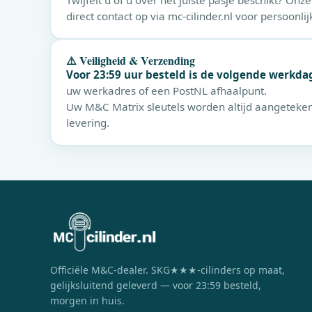
Twijfelt u of u over het juiste pasje beschikt? O
direct contact op via mc-cilinder.nl voor persoonlij
⚠️ Veiligheid & Verzending
Voor 23:59 uur besteld is de volgende werkdag
uw werkadres of een PostNL afhaalpunt.
Uw
M&C
Matrix sleutels worden altijd aangeteke
levering.
Officiële
M&C
-dealer. SKG★★★-cilinders op maat,
gelijksluitend geleverd — voor 23:59 besteld,
morgen in huis.