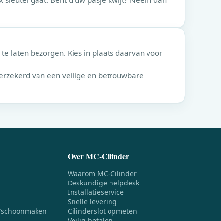
ix sleutel gaat. Bent u uw pasje kwijt? Neem dan
te laten bezorgen. Kies in plaats daarvan voor
verzekerd van een veilige en betrouwbare
Over MC-Cilinder
Waarom MC-Cilinder
Deskundige helpdesk
Installatieservice
Snelle levering
/schoonmaken
Cilinderslot opmeten
n
Veilig betalen