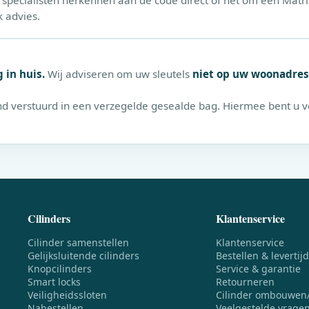
nze specialisten herkennen aan de code direct of het om een Matr
k advies.
 in huis.
Wij adviseren om uw sleutels
niet op uw woonadres
nd verstuurd in een verzegelde gesealde bag. Hiermee bent u 
Cilinders
Klantenservice
Cilinder samenstellen
Klantenservice
Gelijksluitende cilinders
Bestellen & levertijd
Knopcilinders
Service & garantie
Smart locks
Retourneren
Veiligheidssloten
Cilinder ombouwen
Nabestellen
Veelgestelde vrage