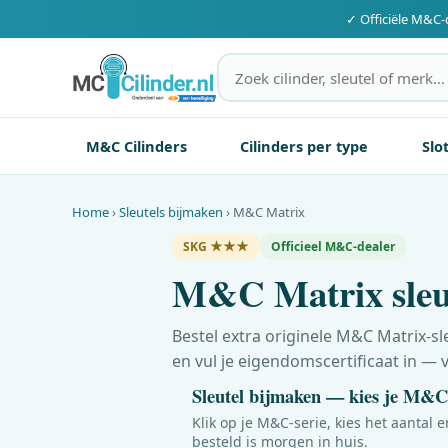
✓ Officiële
M&C
-
M&C Cilinders
Cilinders per type
Slo
Home
›
Sleutels bijmaken
›
M&C
Matrix
SKG ★★★
Officieel
M&C
-dealer
M&C
Matrix sleu
Bestel extra originele
M&C
Matrix-sle
en vul je eigendomscertificaat in — 
Sleutel bijmaken — kies je
M&C
Klik op je
M&C
-serie, kies het aantal 
besteld is morgen in huis.