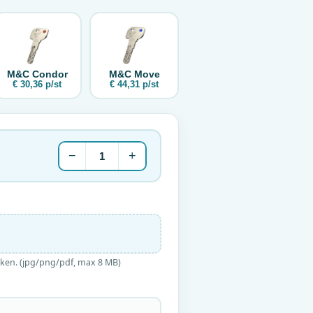
M&C
Condor
M&C
Move
€ 30,36 p/st
€ 44,31 p/st
−
+
aken. (jpg/png/pdf, max 8 MB)