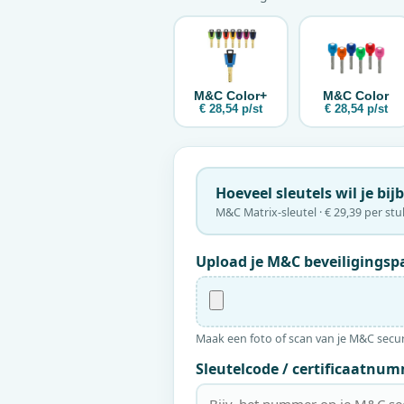
M&C
Color+
M&C
Color
€ 28,54 p/st
€ 28,54 p/st
Hoeveel sleutels wil je bij
M&C Matrix-sleutel · € 29,39 per stu
Upload je
M&C
beveiligingspa
Maak een foto of scan van je
M&C
secur
Sleutelcode / certificaatnum