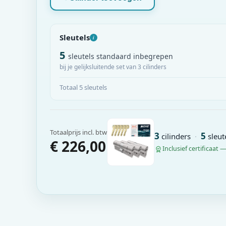
Sleutels
i
5
sleutels standaard inbegrepen
bij je gelijksluitende set van 3 cilinders
Totaal 5 sleutels
Totaalprijs incl. btw
3
5
cilinders
·
sleut
€ 226,00
Inclusief certificaat 