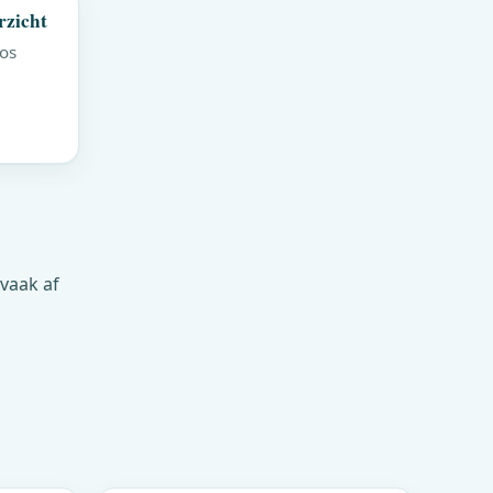
rzicht
bos
 vaak af