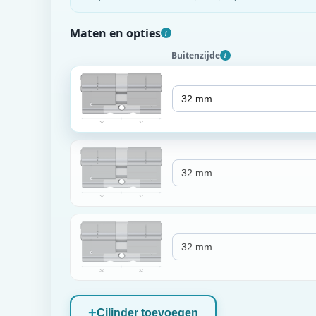
Maten en opties
i
Buitenzijde
i
32
32
32
32
32
32
Cilinder toevoegen