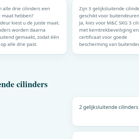
alle drie cilinders een
Zijn 3 gelijksluitende cilind
e maat hebben?
geschikt voor buitendeure
 deur kiest u de juiste maat.
Ja, kies voor
M&C
SKG 3 cil
inders worden daarna
met kerntrekbeveiliging en
sluitend gemaakt, zodat één
certificaat voor goede
 op alle drie past.
bescherming van buitende
ende cilinders
2 gelijksluitende cilinders