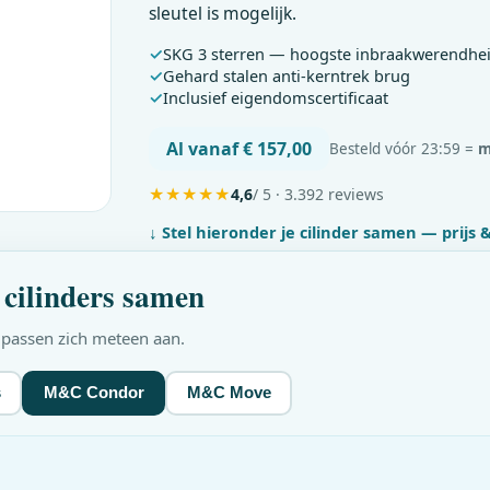
sleutel is mogelijk.
SKG 3 sterren — hoogste inbraakwerendhe
Gehard stalen anti-kerntrek brug
Inclusief eigendomscertificaat
Al vanaf € 157,00
Besteld vóór 23:59 =
m
★
★
★
★
★
4,6
/ 5 · 3.392 reviews
↓ Stel hieronder je cilinder samen — prijs
cilinders samen
w passen zich meteen aan.
s
M&C Condor
M&C Move