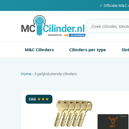
✓ Officiële
M&C
-
M&C Cilinders
Cilinders per type
Slo
Home
› 3 gelijksluitende cilinders
SKG
★★★