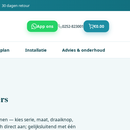
 30 dagen retour
App ons
€
0.00
0252-823001
tplan
Installatie
Advies & onderhoud
ers
men — kies serie, maat, draaiknop,
ch direct aan; gelijksluitend met één