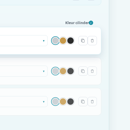
Kleur cilinder
i
▾
▾
▾