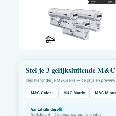
Stel je 3 gelijksluitende
M&C
Kies hieronder je
M&C
-serie — de prijs en previe
M&C Color+
M&C Matrix
M&C Mino
Aantal cilinders
i
Gelijksluitend — één sleutel past op al je cilinders