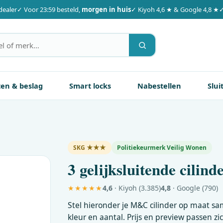
dealer
✓ Voor 23:59 besteld,
morgen in huis
✓ Kiyoh 4,6 ★ & Google 4,8 ★
✓
ten & beslag
Smart locks
Nabestellen
Slui
SKG ★★★
Politiekeurmerk Veilig Wonen
3 gelijksluitende cilind
★★★★★
4,6
· Kiyoh (3.385)
4,8
· Google (790)
Stel hieronder je
M&C
cilinder op maat sa
kleur en aantal. Prijs en preview passen zi