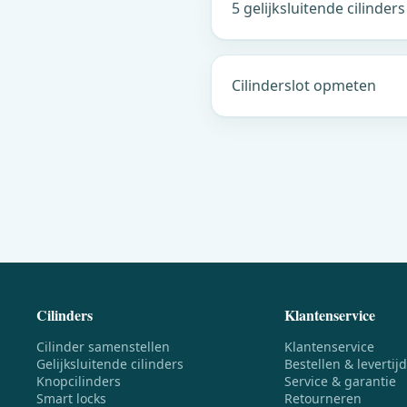
5 gelijksluitende cilinders
Cilinderslot opmeten
Cilinders
Klantenservice
Cilinder samenstellen
Klantenservice
Gelijksluitende cilinders
Bestellen & levertijd
Knopcilinders
Service & garantie
Smart locks
Retourneren