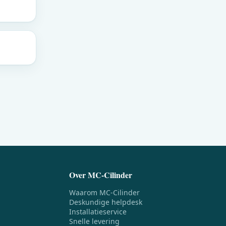
Over MC-Cilinder
Waarom MC-Cilinder
Deskundige helpdesk
Installatieservice
Snelle levering