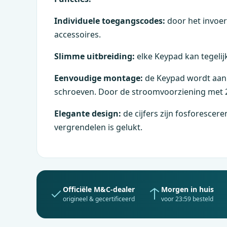
Individuele toegangscodes:
door het invoer
accessoires.
Slimme uitbreiding:
elke Keypad kan tegelij
Eenvoudige montage:
de Keypad wordt aan 
schroeven. Door de stroomvoorziening met 
Elegante design:
de cijfers zijn fosforescer
vergrendelen is gelukt.
Officiële
M&C
-dealer
Morgen in huis
origineel & gecertificeerd
voor 23:59 besteld