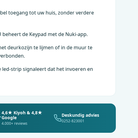
abel toegang tot uw huis, zonder verdere
 U beheert de Keypad met de Nuki-app.
 deurkozijn te lijmen of in de muur te
verbonden.
led-strip signaleert dat het invoeren en
4,6★ Kiyoh & 4,8★
Deskundig advies
Google
0252-823001
4.000+ reviews