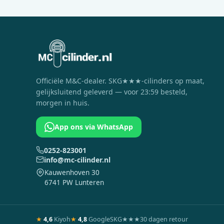
Officiële
M&C
-dealer. SKG★★★-cilinders op maat,
gelijksluitend geleverd — voor 23:59 besteld,
morgen in huis.
App ons via WhatsApp
0252-823001
info@mc-cilinder.nl
Kauwenhoven 30
6741 PW Lunteren
★
4,6
Kiyoh
★
4,8
Google
SKG★★★
30 dagen retour