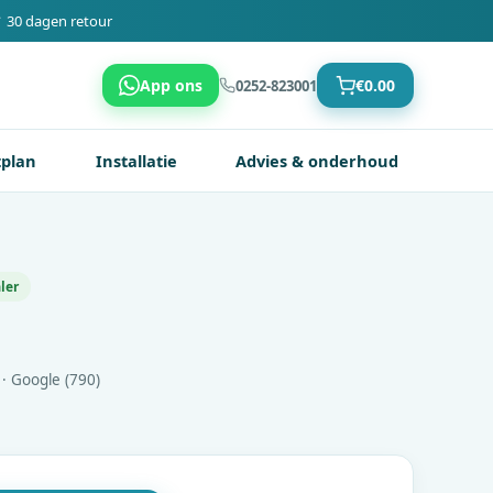
 30 dagen retour
App ons
€
0.00
0252-823001
tplan
Installatie
Advies & onderhoud
ler
· Google (790)