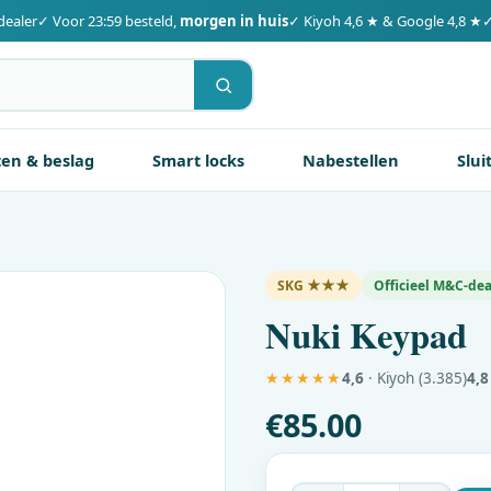
dealer
✓ Voor 23:59 besteld,
morgen in huis
✓ Kiyoh 4,6 ★ & Google 4,8 ★
✓
ten & beslag
Smart locks
Nabestellen
Slui
SKG ★★★
Officieel
M&C
-dea
Nuki Keypad
★★★★★
4,6
· Kiyoh (3.385)
4,8
€
85.00