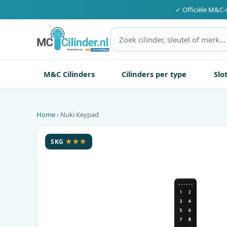
✓ Officiële
M&C
-
M&C Cilinders
Cilinders per type
Slo
Home
› Nuki Keypad
SKG
★★★