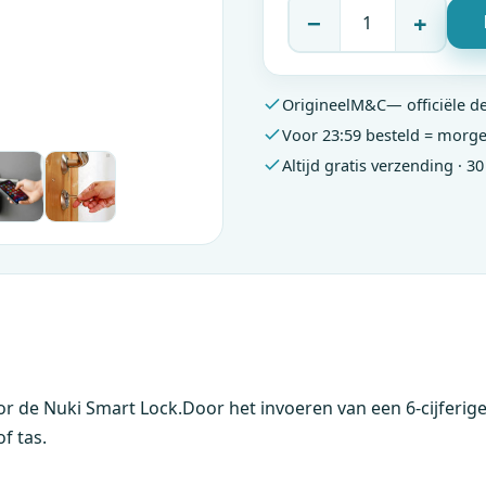
−
+
Origineel
M&C
— officiële d
Voor 23:59 besteld = morge
Altijd gratis verzending · 3
oor de Nuki Smart Lock.Door het invoeren van een 6-cijfer
f tas.