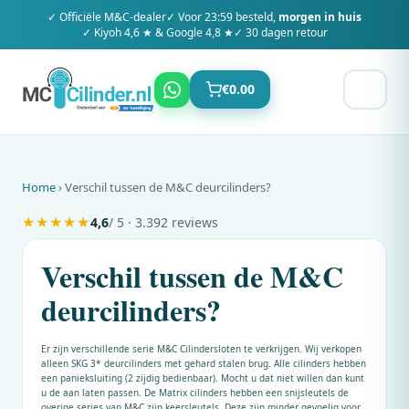
✓ Officiële
M&C
-dealer
✓ Voor 23:59 besteld,
morgen in huis
✓ Kiyoh 4,6 ★ & Google 4,8 ★
✓ 30 dagen retour
€
0.00
Home
› Verschil tussen de M&C deurcilinders?
★
★
★
★
★
4,6
/ 5 · 3.392 reviews
Verschil tussen de M&C
deurcilinders?
Er zijn verschillende serie
M&C
Cilindersloten te verkrijgen. Wij verkopen
alleen SKG 3* deurcilinders met gehard stalen brug. Alle cilinders hebben
een panieksluiting (2 zijdig bedienbaar). Mocht u dat niet willen dan kunt
u de aan laten passen. De Matrix cilinders hebben een snijsleutels de
overige series van
M&C
zijn keersleutels. Deze zijn minder gevoelig voor