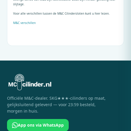
slijtage.
Voor alle verschillen tussen de
M&C
Cilindersloten kunt u hier lezen.
M&C
verschillen
Officiële
M&C
-dealer. SKG★★★-cilinders op maat,
gelijksluitend geleverd — voor 23:59 besteld,
morgen in huis.
App ons via WhatsApp