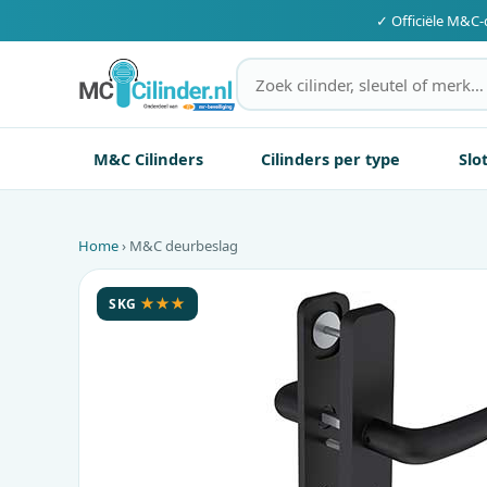
✓ Officiële
M&C
-
M&C Cilinders
Cilinders per type
Slo
Home
›
M&C
deurbeslag
SKG
★★★