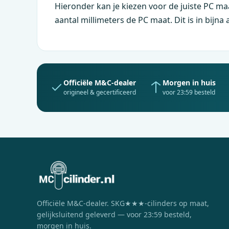
Hieronder kan je kiezen voor de juiste PC maa
aantal millimeters de PC maat. Dit is in bijn
Officiële
M&C
-dealer
Morgen in huis
origineel & gecertificeerd
voor 23:59 besteld
Officiële
M&C
-dealer. SKG★★★-cilinders op maat,
gelijksluitend geleverd — voor 23:59 besteld,
morgen in huis.