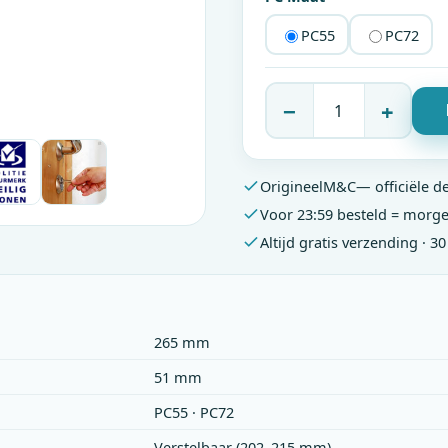
PC55
PC72
−
+
Origineel
M&C
— officiële d
Voor 23:59 besteld = morge
Altijd gratis verzending · 3
265 mm
51 mm
PC55 · PC72
Verstelbaar (202–215 mm)