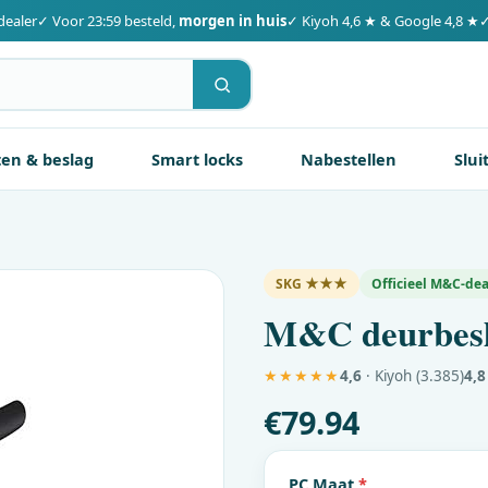
dealer
✓ Voor 23:59 besteld,
morgen in huis
✓ Kiyoh 4,6 ★ & Google 4,8 ★
✓
ten & beslag
Smart locks
Nabestellen
Slui
SKG ★★★
Officieel
M&C
-dea
M&C
deurbes
★★★★★
4,6
· Kiyoh (3.385)
4,8
€
79.94
PC Maat
*