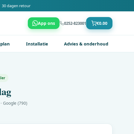
 30 dagen retour
App ons
€
0.00
0252-823001
tplan
Installatie
Advies & onderhoud
ler
lag
· Google (790)