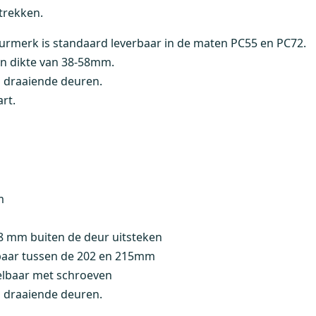
ntrekken.
urmerk is standaard leverbaar in de maten PC55 en PC72.
n dikte van 38-58mm.
s draaiende deuren.
rt.
m
8 mm buiten de deur uitsteken
lbaar tussen de 202 en 215mm
telbaar met schroeven
s draaiende deuren.