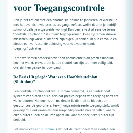
voor Toegangscontrole
Ben je het zat om met een enorme sleutelbos te jongleren, of worstel je
met het overzicht wie precies toegang heeft tot welke deur in je bedrijf,
school of zelfs je uitgebreide woning? Dan ben je vast al eens de termen
“hoofdsleutelplan” of “sluitplan” tegengekomen. Deze systemen klinken
misschien ingewikkeld, maar ze zijn eigenlijk geniaal in hun eenvoud en
bieden een verrassende oplossing voor veelvoorkomende
toegangsfrustraties.
Laten we samen ontdekken wat een hoofdsleutelplan precies inhoudt,
hoe het werkt, en waarom het de sleutel kan zijn tot meer veiligheid,
overzicht en gemak in jouw pand.
De Basis Uitgelegd: Wat is een Hoofdsleutelplan
(Sluitplan)?
Een hoofdsleutelplan, ook wel sluitplan genoemd, is een intelligent
systeem van sloten en sleutels dat precies bepaalt wie toegang heeft tot
welke deuren. Het doel is om maximale flexibiliteit te bieden aan
geautoriseerde gebruikers, terwijl ongeautoriseerde toegang strikt wordt
geweigerd. Denk eraan als een zorgvuldig georkestreerd ballet, waarbij
elke sleutel alleen de deuren opent die voor die specifieke sleutel zijn
bedoeld.
Het mooie van
een sluitplan
is dat het de traditionele ‘één sleutel, één