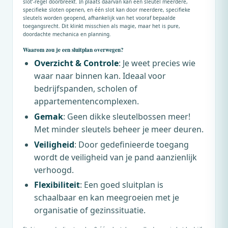
slot’-regel doorbreekt. In plaats daarvan kan één sleutel meerdere,
specifieke sloten openen, en één slot kan door meerdere, specifieke
sleutels worden geopend, afhankelijk van het vooraf bepaalde
toegangsrecht. Dit klinkt misschien als magie, maar het is pure,
doordachte mechanica en planning.
Waarom zou je een sluitplan overwegen?
Overzicht & Controle
: Je weet precies wie
waar naar binnen kan. Ideaal voor
bedrijfspanden, scholen of
appartementencomplexen.
Gemak
: Geen dikke sleutelbossen meer!
Met minder sleutels beheer je meer deuren.
Veiligheid
: Door gedefinieerde toegang
wordt de veiligheid van je pand aanzienlijk
verhoogd.
Flexibiliteit
: Een goed sluitplan is
schaalbaar en kan meegroeien met je
organisatie of gezinssituatie.