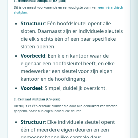
1. Hoofdsleutel Sluitplan (HS-plan)
Dit is de meest voorkomende en eenvoudigste vorm van
een hiërarchisch
sluitplan
.
Structuur
: Eén hoofdsleutel opent alle
sloten. Daarnaast zijn er individuele sleutels
die elk slechts één of een paar specifieke
sloten openen.
Voorbeeld
: Een klein kantoor waar de
eigenaar een hoofdsleutel heeft, en elke
medewerker een sleutel voor zijn eigen
kantoor en de hoofdingang.
Voordeel
: Simpel, duidelijk overzicht.
2. Centraal Sluitplan (CS-plan)
Hierbij is er één centrale cilinder die door alle gebruikers kan worden
geopend, naast hun eigen individuele deuren.
Structuur
: Elke individuele sleutel opent
één of meerdere eigen deuren en een
gemeenschappelijke centrale deur