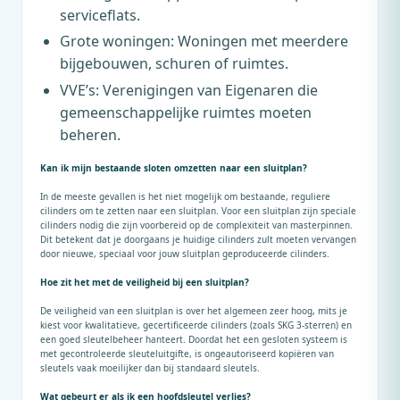
serviceflats.
Grote woningen: Woningen met meerdere
bijgebouwen, schuren of ruimtes.
VVE’s: Verenigingen van Eigenaren die
gemeenschappelijke ruimtes moeten
beheren.
Kan ik mijn bestaande sloten omzetten naar een sluitplan?
In de meeste gevallen is het niet mogelijk om bestaande, reguliere
cilinders om te zetten naar een sluitplan. Voor een sluitplan zijn speciale
cilinders nodig die zijn voorbereid op de complexiteit van masterpinnen.
Dit betekent dat je doorgaans je huidige cilinders zult moeten vervangen
door nieuwe, speciaal voor jouw sluitplan geproduceerde cilinders.
Hoe zit het met de veiligheid bij een sluitplan?
De veiligheid van een sluitplan is over het algemeen zeer hoog, mits je
kiest voor kwalitatieve, gecertificeerde cilinders (zoals SKG 3-sterren) en
een goed sleutelbeheer hanteert. Doordat het een gesloten systeem is
met gecontroleerde sleuteluitgifte, is ongeautoriseerd kopiëren van
sleutels vaak moeilijker dan bij standaard sleutels.
Wat gebeurt er als ik een hoofdsleutel verlies?