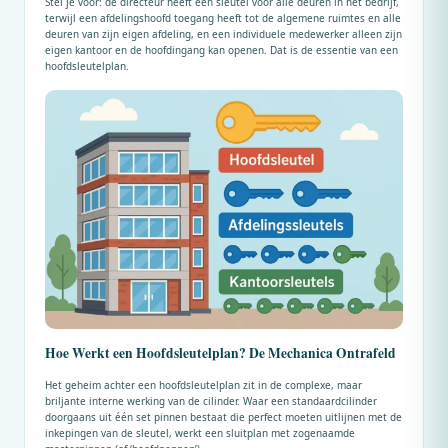
Stel je voor: de directeur heeft één sleutel voor alle deuren in het bedrijf,
terwijl een afdelingshoofd toegang heeft tot de algemene ruimtes en alle
deuren van zijn eigen afdeling, en een individuele medewerker alleen zijn
eigen kantoor en de hoofdingang kan openen. Dat is de essentie van een
hoofdsleutelplan.
Hoe Werkt een Hoofdsleutelplan? De Mechanica Ontrafeld
Het geheim achter een hoofdsleutelplan zit in de complexe, maar
briljante interne werking van de cilinder. Waar een standaardcilinder
doorgaans uit één set pinnen bestaat die perfect moeten uitlijnen met de
inkepingen van de sleutel, werkt een sluitplan met zogenaamde