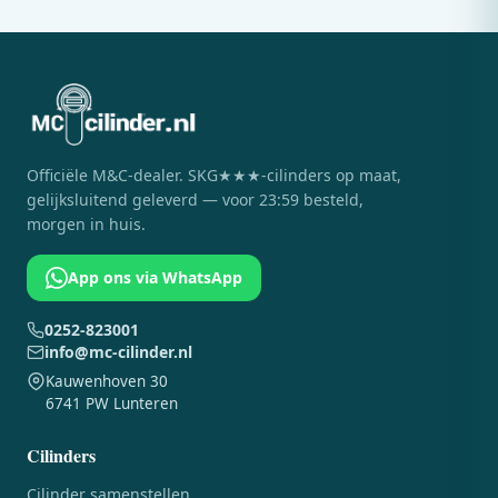
Officiële
M&C
-dealer. SKG★★★-cilinders op maat,
gelijksluitend geleverd — voor 23:59 besteld,
morgen in huis.
App ons via WhatsApp
0252-823001
info@mc-cilinder.nl
Kauwenhoven 30
6741 PW Lunteren
Cilinders
Cilinder samenstellen