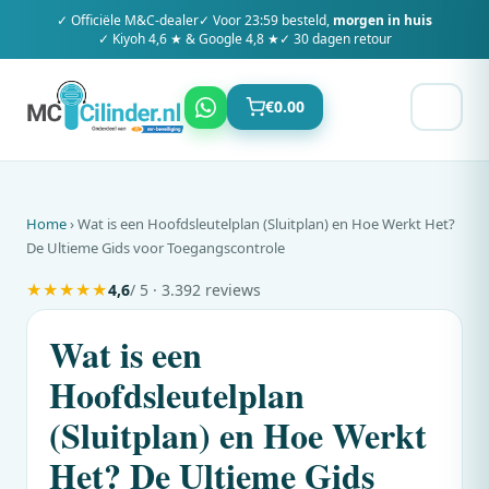
✓ Officiële
M&C
-dealer
✓ Voor 23:59 besteld,
morgen in huis
✓ Kiyoh 4,6 ★ & Google 4,8 ★
✓ 30 dagen retour
€
0.00
Home
› Wat is een Hoofdsleutelplan (Sluitplan) en Hoe Werkt Het?
De Ultieme Gids voor Toegangscontrole
★
★
★
★
★
4,6
/ 5 · 3.392 reviews
Wat is een
Hoofdsleutelplan
(Sluitplan) en Hoe Werkt
Het? De Ultieme Gids