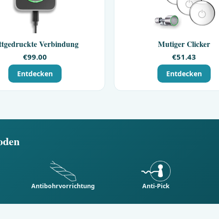
ttgedruckte Verbindung
Mutiger Clicker
€
99.00
€
51.43
Entdecken
Entdecken
oden
Antibohrvorrichtung
Anti-Pick