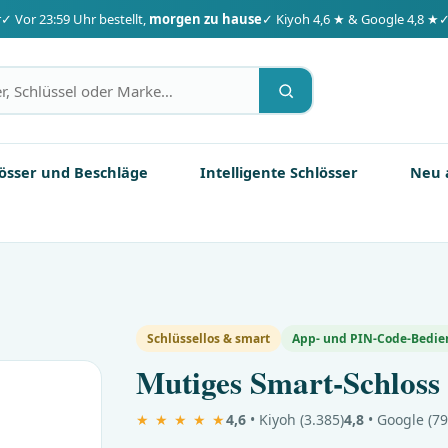
r
✓ Vor 23:59 Uhr bestellt,
morgen zu hause
✓ Kiyoh 4,6 ★ & Google 4,8 ★
✓
össer und Beschläge
Intelligente Schlösser
Neu 
Schlüssellos & smart
App- und PIN-Code-Bedi
Mutiges Smart-Schloss
★ ★ ★ ★ ★
4,6
• Kiyoh (3.385)
4,8
• Google (79