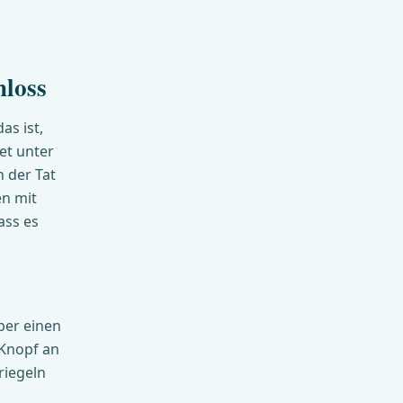
hloss
as ist,
et unter
 der Tat
en mit
ass es
ber einen
 Knopf an
riegeln