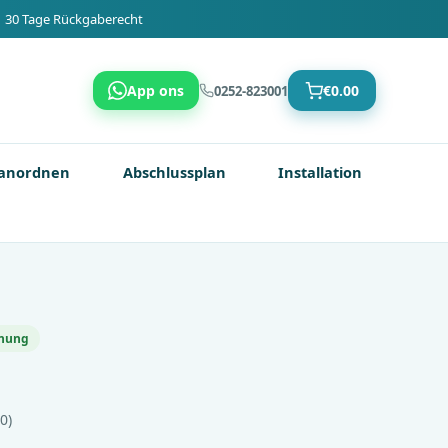
 30 Tage Rückgaberecht
App ons
€
0.00
0252-823001
anordnen
Abschlussplan
Installation
enung
0)