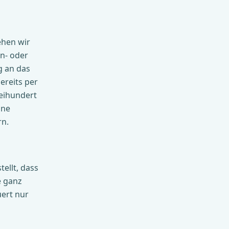
ehen wir
en- oder
g an das
ereits per
eihundert
one
rn.
ellt, dass
e ganz
uert nur