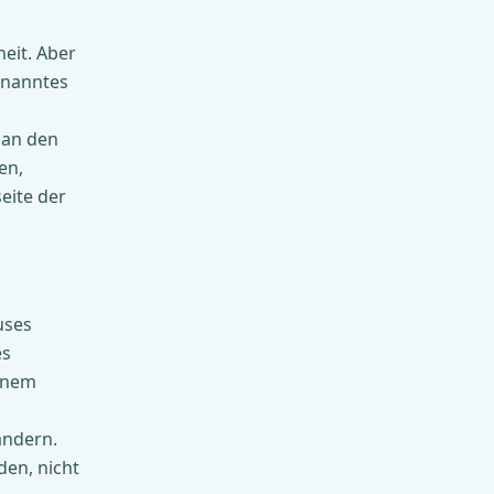
eit. Aber
genanntes
 an den
en,
eite der
uses
es
einem
ändern.
den, nicht